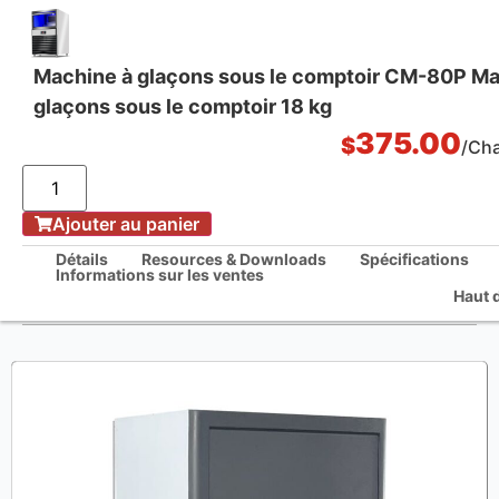
Machine à glaçons sous le comptoir CM-80P Ma
glaçons sous le comptoir 18 kg
One Stop Kitchen Solutions
375.00
$
/Ch
Ajouter au panier
La maison
/
Détails
Resources & Downloads
Spécifications
Informations sur les ventes
Machine à glaçons sous le comptoir CM-80P Machine à glaçons sous le
Haut 
comptoir 18 kg