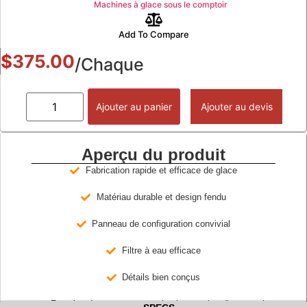
Machines à glace sous le comptoir
Add To Compare
$
375.00
/Chaque
Ajouter au panier
Ajouter au devis
Aperçu du produit
Fabrication rapide et efficace de glace
Matériau durable et design fendu
Panneau de configuration convivial
Filtre à eau efficace
Détails bien conçus
Fonction de nettoyage par simple pression d'une touche