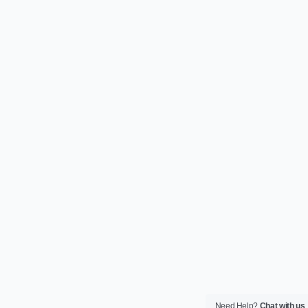
Need Help?
Chat with us