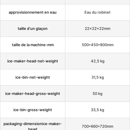
approvisionnement en eau
Eau du robinet
taille d'un glaçon
22x22x22mm
taille de la machine-mm
500*450*800mm
ice-maker-head-net-weight
42,5 kg
ice-bin-net-weight
31,5 kg
ice-maker-head-gross-weight
50 kg
ice-bin-gross-weight
33,5 kg
packaging-dimensionice-maker-
700*660*720mm
head