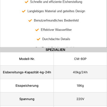
Schnelle und effiziente Eisherstellung
Langlebiges Material und geteiltes Design
Benutzerfreundliches Bedienfeld
Effektiver Wasserfilter
Durchdachte Details
One-Touch-Reinigungsfunktion
SPEZIALIEN
Modell-Nr.
CM-80P
Eisbereitungs-Kapazität-kg-24h
40kg/24h
Eisspeicherung
18Kg
Spannung
220V