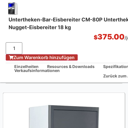
Untertheken-Bar-Eisbereiter CM-80P Unterthe
Nugget-Eisbereiter 18 kg
Küchenlösungen aus einer Hand
375.00
$
/
Zum Warenkorb hinzufügen
Home
/
Einzelheiten
Resources & Downloads
Spezifikatio
Verkaufsinformationen
Untertheken-Bar-Eisbereiter CM-80P Untertheken-Nugget-Eisbereiter
Zurück zum
18 kg