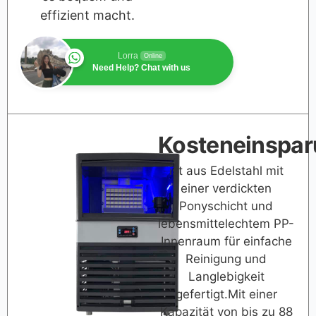
effizient macht.
Lorra
Online
Need Help? Chat with us
Kosteneinspa
ist aus Edelstahl mit
einer verdickten
Ponyschicht und
lebensmittelechtem PP-
Innenraum für einfache
Reinigung und
Langlebigkeit
gefertigt.Mit einer
Kapazität von bis zu 88