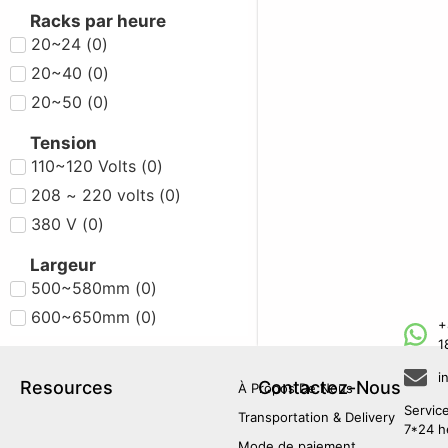
Racks par heure
20~24
(
0
)
20~40
(
0
)
20~50
(
0
)
Tension
110~120 Volts
(
0
)
208 ~ 220 volts
(
0
)
380 V
(
0
)
Largeur
500~580mm
(
0
)
600~650mm
(
0
)
+
1
i
Resources
Contactez-Nous
À Propos De Nous
Servic
Transportation & Delivery
7*24 h
Mode de paiement