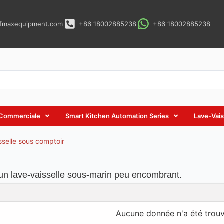
fmaxequipment.com
+86 18002885238
+86 18002885238
n Commerciale
Smart Kitchen Automation Series
Lave-Vai
sselle sous comptoir
 un lave-vaisselle sous-marin peu encombrant.
Aucune donnée n'a été trou