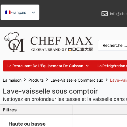
Français
info@che
English
German
Spanish
Russian
Arabic
Le Restaurant De L'Équipement De Cuisson
La Réfrigératio
Turkish
Vietnamese
La maison
Produits
Lave-Vaisselle Commerciaux
Lave-vai
Thai
Lave-vaisselle sous comptoir
Indonesian
Nettoyez en profondeur les tasses et la vaisselle dans
Malay
Filtres
Japanese
Haute ou basse
Korean