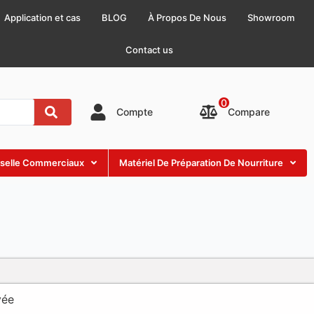
Application et cas
BLOG
À Propos De Nous
Showroom
Contact us
0
Compare
Compte
sselle Commerciaux
Matériel De Préparation De Nourriture
vée