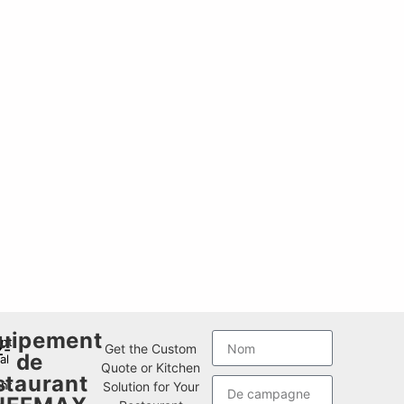
uipement
nt
z-
Get the Custom
de
al
Quote or Kitchen
staurant
nt
Solution for Your