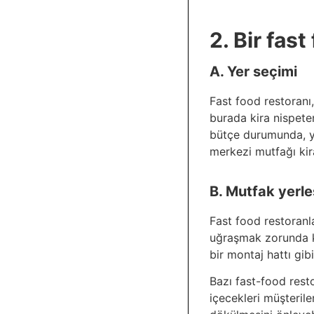
2. Bir fas
A. Yer seçimi
Fast food restoranı,
burada kira nispeten
bütçe durumunda, yem
merkezi mutfağı kira
B. Mutfak yerle
Fast food restoranla
uğraşmak zorunda kal
bir montaj hattı gib
Bazı fast-food resto
içecekleri müşteril