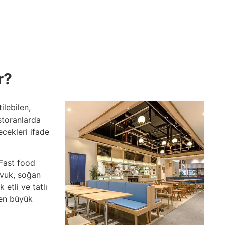
r?
ilebilen,
storanlarda
cekleri ifade
 Fast food
avuk, soğan
 etli ve tatlı
den büyük