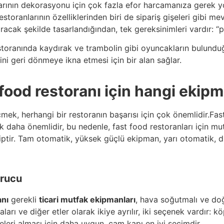
arının dekorasyonu için çok fazla efor harcamanıza gerek 
restoranlarının özelliklerinden biri de sipariş gişeleri gibi 
ıracak şekilde tasarlandığından, tek gereksinimleri vardır: “pr
storanında kaydırak ve trambolin gibi oyuncakların bulunduğ
ini geri dönmeye ikna etmesi için bir alan sağlar.
t food restoranı için hangi ekipm
k, herhangi bir restoranın başarısı için çok önemlidir.Fast f
 daha önemlidir, bu nedenle, fast food restoranları için mut
iptir. Tam otomatik, yüksek güçlü ekipman, yarı otomatik,
urucu
anı
gerekli
ticari mutfak ekipmanları
, hava soğutmalı ve do
ları ve diğer etler olarak ikiye ayrılır, iki seçenek vardır:
leri alması için daha uygun, cam kapı en iyi seçimdir.