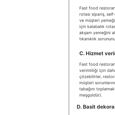
Fast food restoranl
rotası sipariş, se
ve müşteri yemeğin
için kalabalık rot
akşam yemeğini al
tıkanıklık sorunun
C. Hizmet ver
Fast food restoran
verimliliği için dah
çözebilirler, resto
müşteri sorunların
tabağını toplamak
meşguldür).
D. Basit dekor