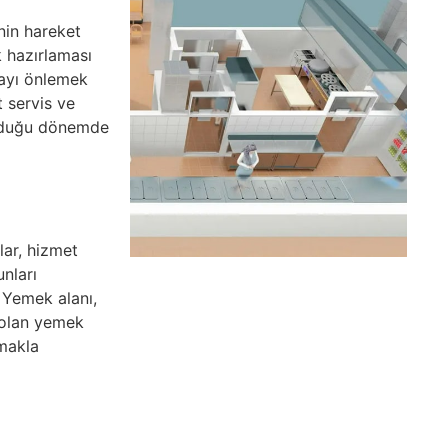
inin hareket
k hazırlaması
mayı önlemek
t servis ve
olduğu dönemde
lar, hizmet
unları
. Yemek alanı,
 olan yemek
makla