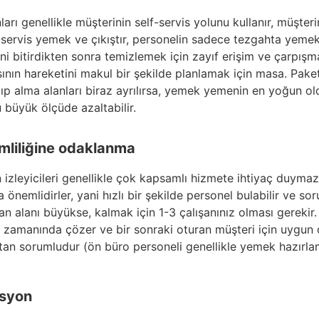
arı genellikle müşterinin self-servis yolunu kullanır, müşter
lf-servis yemek ve çıkıştır, personelin sadece tezgahta yeme
i bitirdikten sonra temizlemek için zayıf erişim ve çarpış
asının hareketini makul bir şekilde planlamak için masa. Pake
ıp alma alanları biraz ayrılırsa, yemek yemenin en yoğun 
u büyük ölçüde azaltabilir.
imliliğine odaklanma
 izleyicileri genellikle çok kapsamlı hizmete ihtiyaç duymaz
a önemlidirler, yani hızlı bir şekilde personel bulabilir ve sor
ran alanı büyükse, kalmak için 1-3 çalışanınız olması gerekir
ı zamanında çözer ve bir sonraki oturan müşteri için uygun
tan sorumludur (ön büro personeli genellikle yemek hazırla
asyon