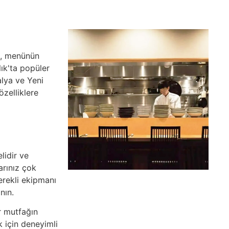
k, menünün
ık'ta popüler
alya ve Yeni
zelliklere
lidir ve
arınız çok
erekli ekipmanı
nın.
r mutfağın
k için deneyimli