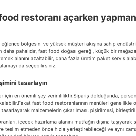
t food restoranı açarken yapma
 eğlence bölgesini ve yüksek müşteri akışına sahip endüstriye
 daha pahalıdır, fast food doğası gereği, küçük bir mağaza k
ek alanını azaltabilir, daha fazla üretim paket servis alabi
lamayı da seçebilirsiniz.
şimini tasarlayın
r için en önemli şey verimliliktir.Sipariş dolduğunda, perso
abilir.Fakat fast food restoranlarının menüleri genellikle o
i tasarlayarak malzemelerin çıkarılması, pişirilmesi, birleştir
ranları, içecek hazırlama alanını mutfağın dışına taşıyarak s
ere teslim etmeden önce hızla yerleştirebileceği ve aynı zam