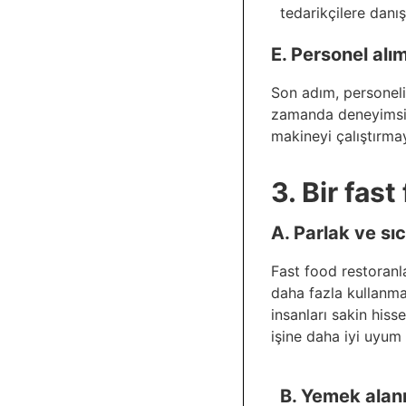
tedarikçilere danı
E. Personel alım
Son adım, personeli 
zamanda deneyimsiz p
makineyi çalıştırmay
3. Bir fas
A. Parlak ve sı
Fast food restoranla
daha fazla kullanmas
insanları sakin hisse
işine daha iyi uyum 
B. Yemek alan