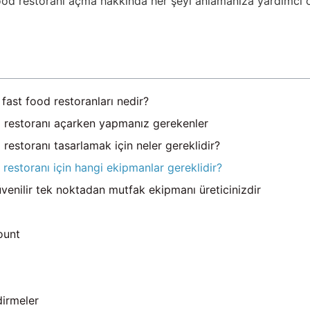
food restoranı açma hakkında her şeyi anlamanıza yardımcı ol
 fast food restoranları nedir?
od restoranı açarken yapmanız gerekenler
d restoranı tasarlamak için neler gereklidir?
d restoranı için hangi ekipmanlar gereklidir?
venilir tek noktadan mutfak ekipmanı üreticinizdir
ount
dirmeler