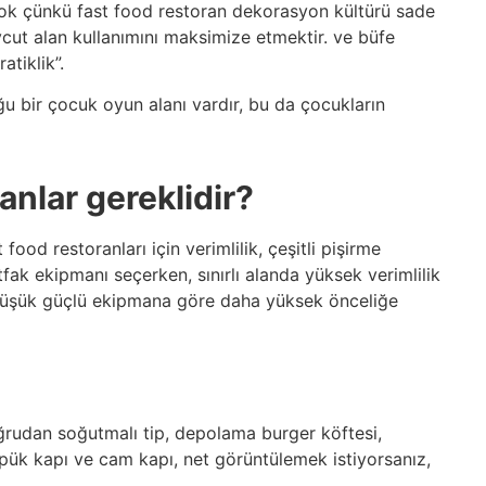
yok çünkü fast food restoran dekorasyon kültürü sade
mevcut alan kullanımını maksimize etmektir. ve büfe
atiklik”.
u bir çocuk oyun alanı vardır, bu da çocukların
anlar gereklidir?
ood restoranları için verimlilik, çeşitli pişirme
fak ekipmanı seçerken, sınırlı alanda yüksek verimlilik
 düşük güçlü ekipmana göre daha yüksek önceliğe
ğrudan soğutmalı tip, depolama burger köftesi,
 köpük kapı ve cam kapı, net görüntülemek istiyorsanız,