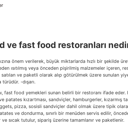
er
od ve fast food restoranları nedi
ızına önem verilerek, büyük miktarlarda hızlı bir şekilde üret
en ısıtılmış veya önceden pişirilmiş malzemeler içeren, re
atılan ve paketli olarak alıp götürülmek üzere sunulan yiye
 türüdür. -dışarı.
, fast food yemekleri sunan belirli bir restoranı ifade eder.
k ve patates kızartması, sandviçler, hamburgerler, kızarmış t
ggets, pizza, sosisli sandviçler dahil olmak üzere tipik olarak
atates ve dondurma, sınırlı bir menüden servis edilir, önce
ir ve sıcak tutulur, sipariş üzerine tamamlanır ve paketlenir.