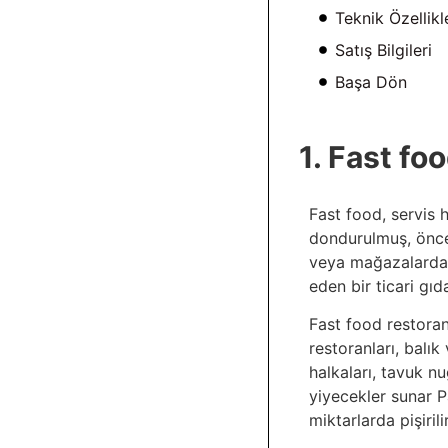
Teknik Özellikl
Satış Bilgileri
Başa Dön
1. Fast fo
Fast food, servis h
dondurulmuş, önced
veya mağazalarda s
eden bir ticari gıda
Fast food restoranı
restoranları, balı
halkaları, tavuk nu
yiyecekler sunar P
miktarlarda pişiril