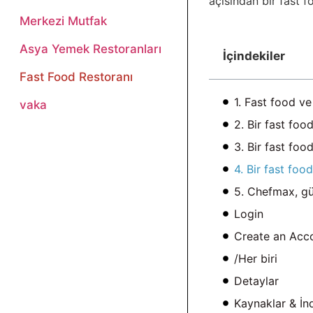
açısından bir fast 
Merkezi Mutfak
Asya Yemek Restoranları
İçindekiler
Fast Food Restoranı
1. Fast food ve
vaka
2. Bir fast fo
3. Bir fast foo
4. Bir fast foo
5. Chefmax, gü
Login
Create an Acc
/Her biri
Detaylar
Kaynaklar & İn