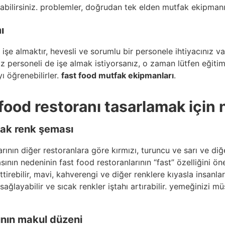
şabilirsiniz. problemler, doğrudan tek elden mutfak ekipmanı
ı
işe almaktır, hevesli ve sorumlu bir personele ihtiyacınız va
ersoneli de işe almak istiyorsanız, o zaman lütfen eğitim sü
ı öğrenebilirler.
fast food mutfak ekipmanları
.
t food restoranı tasarlamak için 
cak renk şeması
rının diğer restoranlara göre kırmızı, turuncu ve sarı ve diğ
ının nedeninin fast food restoranlarının “fast” özelliğini ön
ttirebilir, mavi, kahverengi ve diğer renklere kıyasla insanlar
sağlayabilir ve sıcak renkler iştahı artırabilir. yemeğinizi m
ının makul düzeni