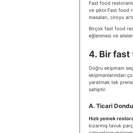
Fast food restoranl
ve şıktır.Fast food 
masaları, ciroyu art
Birçok fast food re
eğlenmesi ve aileler
4. Bir fas
Doğru ekipmanı seçme
ekipmanlarından çok
yaratmak tek prens
sahiptir.
A. Ticari Dond
Hızlı yemek restor
kızarmış tavuk parça
çalışanların malzeme