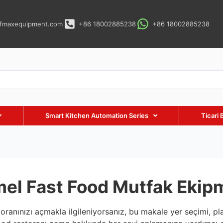
fmaxequipment.com
+86 18002885238
+86 18002885238
Smart Kitchen Automation Series
Ticari 
el Fast Food Mutfak Ekipma
toranınızı açmakla ilgileniyorsanız, bu makale yer seçimi, p