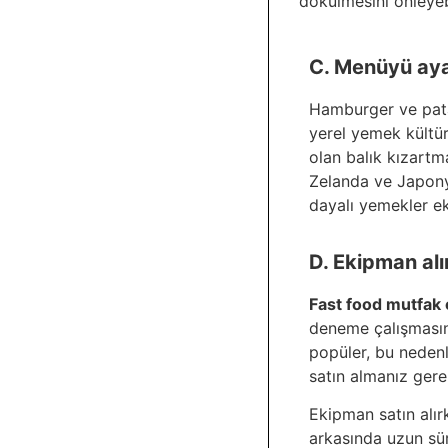
dökülmesini önleyebi
C. Menüyü aya
Hamburger ve pata
yerel yemek kültür
olan balık kızartma
Zelanda ve Japonya
dayalı yemekler e
D. Ekipman alı
Fast food mutfak 
deneme çalışmasınd
popüler, bu nedenl
satın almanız gere
Ekipman satın alır
arkasında uzun sür