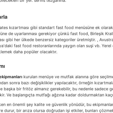
lecekleri bir yer. servis tezgahına.
rla
tes kızartması gibi standart fast food menüsüne ek olara
üne de uyarlanması gerekiyor çünkü fast food, Birleşik Krall
sı gibi her ülkede benzersiz kategoriler üretmiştir. , Avustr
'daki fast food restoranlarında yaygın olan suşi vb. Yerel ö
klemek daha popüler olacaktır.
mı
ekipmanları
kurulan menüye ve mutfak alanına göre seçilme
an sonra bazı değişiklikler yapılacaktır, örneğin kızartmal
e başka bir fritöz almanız gerekebilir, bu nedenle sadece g
kir. Ve başlangıçta mutfağı ağzına kadar doldurmaktan kaçı
ken en önemli şey kalite ve güvenlik yönüdür, bu ekipmanla
e durur, bir arıza olursa doğrudan işi etkiler, bunları çözme