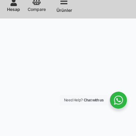
Hesap
Compare
Ürünler
Need Help?
Chat with us