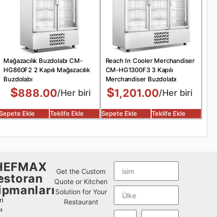
Mağazacılık Buzdolabı CM-
Reach In Cooler Merchandiser
HG860F2 2 Kapılı Mağazacılık
CM-HG1300F3 3 Kapılı
Buzdolabı
Merchandiser Buzdolabı
$
$
888.00
1,201.00
/Her biri
/Her biri
Sepete Ekle
Teklife Ekle
Sepete Ekle
Teklife Ekle
HEFMAX
Get the Custom
estoran
ı
Quote or Kitchen
ipmanları
Solution for Your
i
Restaurant
ı