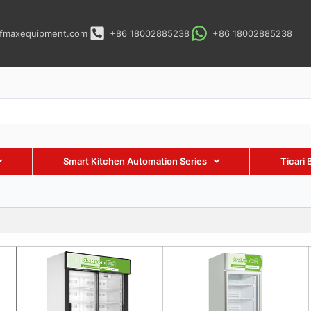
fmaxequipment.com
+86 18002885238
+86 18002885238
Smart Kitchen Automation Series
Ticari 