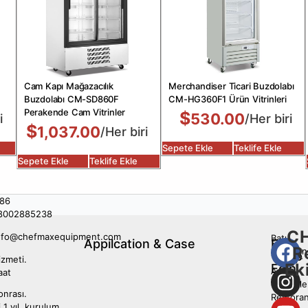
Cam Kapı Mağazacılık
Merchandiser Ticari Buzdolabı
Buzdolabı CM-SD860F
CM-HG360F1 Ürün Vitrinleri
Perakende Cam Vitrinler
$
530.00
i
/Her biri
$
1,037.00
/Her biri
Sepete Ekle
Teklife Ekle
Sepete Ekle
Teklife Ekle
86
8002885238
C
nfo@chefmaxequipment.com
Batı
Appilcation & Case
Bizi
R
restoran
Takip
izmeti.
Ek
Edin
Asya
aat
Yemekler
onrası.
Restoran
 1 yıl, kurulum,