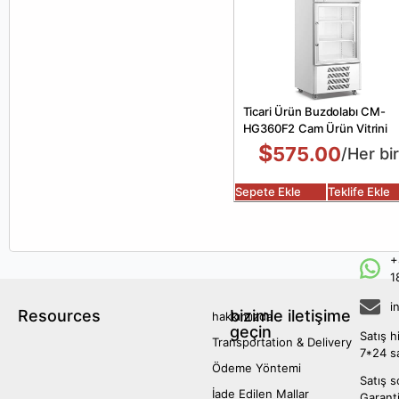
Ticari Ürün Buzdolabı CM-
HG360F2 Cam Ürün Vitrini
$
575.00
/Her bir
Sepete Ekle
Teklife Ekle
+
1
i
Resources
bizimle iletişime
hakkımızda
geçin
Satış h
Transportation & Delivery
7*24 s
Ödeme Yöntemi
Satış s
İade Edilen Mallar
Garanti