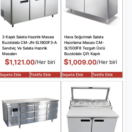
3 Kapılı Salata Hazırlık Masası
Hava Soğutmalı Salata
Buzdolabı CM-JN-SL1800F3-A
Hazırlama Masası CM-
Sandviç Ve Salata Hazırlık
SL1500F8 Tezgah Üstü
Masaları
Buzdolabı Çift Kapılı
$
$
1,121.00
1,009.00
/Her biri
/Her biri
Sepete Ekle
Teklife Ekle
Sepete Ekle
Teklife Ekle