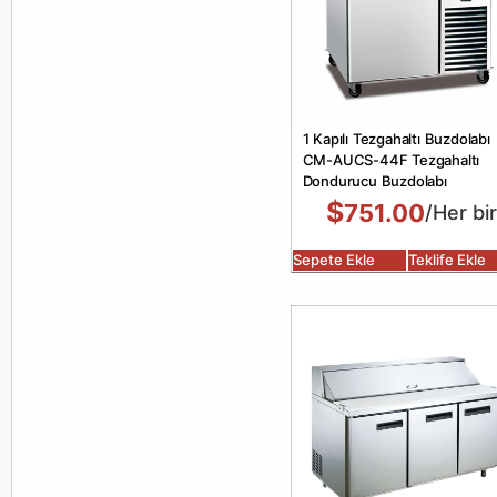
1 Kapılı Tezgahaltı Buzdolabı
CM-AUCS-44F Tezgahaltı
Dondurucu Buzdolabı
$
751.00
/Her bir
Sepete Ekle
Teklife Ekle