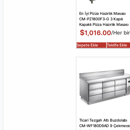
En İyi Pizza Hazırlık Masası
CM-PZ1800F3-G 3 Kapılı
Kapaklı Pizza Hazırlık Masası
$
1,016.00
/Her bir
Sepete Ekle
Teklife Ekle
Ticari Tezgah Altı Buzdolabı
CM-WF180D9AD 9 Çekmecel