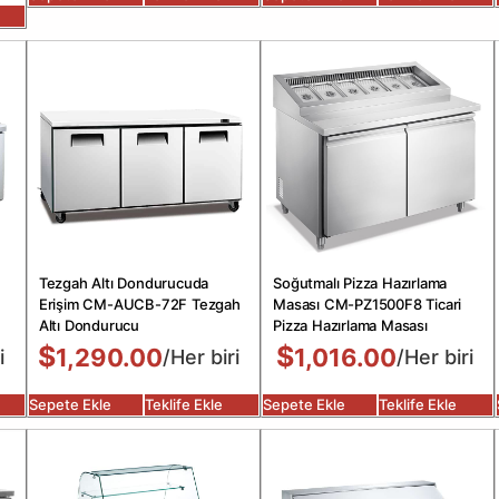
Tezgah Altı Dondurucuda
Soğutmalı Pizza Hazırlama
Erişim CM-AUCB-72F Tezgah
Masası CM-PZ1500F8 Ticari
Altı Dondurucu
Pizza Hazırlama Masası
$
$
1,290.00
1,016.00
i
/Her biri
/Her biri
Sepete Ekle
Teklife Ekle
Sepete Ekle
Teklife Ekle