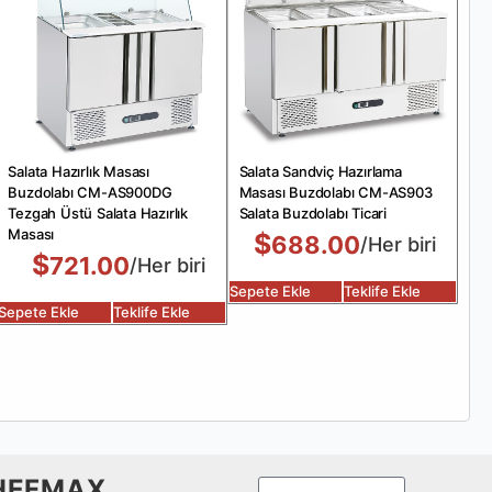
Salata Hazırlık Masası
Salata Sandviç Hazırlama
Buzdolabı CM-AS900DG
Masası Buzdolabı CM-AS903
Tezgah Üstü Salata Hazırlık
Salata Buzdolabı Ticari
Masası
$
688.00
/Her biri
$
721.00
/Her biri
Sepete Ekle
Teklife Ekle
Sepete Ekle
Teklife Ekle
HEFMAX