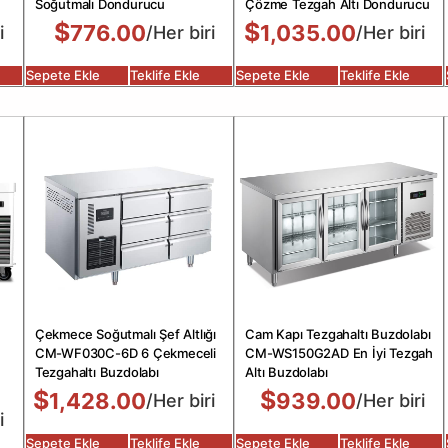
Soğutmalı Dondurucu
Çözme Tezgah Altı Dondurucu
$
$
776.00
1,035.00
i
/Her biri
/Her biri
Sepete Ekle
Teklife Ekle
Sepete Ekle
Teklife Ekle
Çekmece Soğutmalı Şef Altlığı
Cam Kapı Tezgahaltı Buzdolabı
CM-WF030C-6D 6 Çekmeceli
CM-WS150G2AD En İyi Tezgah
Tezgahaltı Buzdolabı
Altı Buzdolabı
$
$
1,428.00
939.00
/Her biri
/Her biri
i
Sepete Ekle
Teklife Ekle
Sepete Ekle
Teklife Ekle