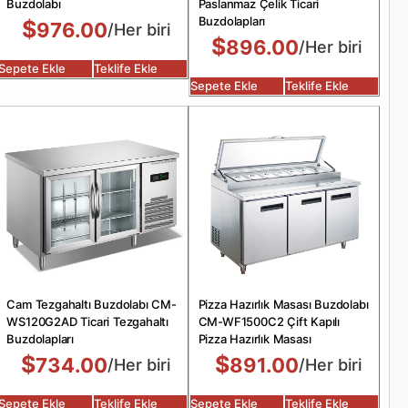
Buzdolabı
Paslanmaz Çelik Ticari
Buzdolapları
$
976.00
/Her biri
$
896.00
/Her biri
Sepete Ekle
Teklife Ekle
Sepete Ekle
Teklife Ekle
Cam Tezgahaltı Buzdolabı CM-
Pizza Hazırlık Masası Buzdolabı
WS120G2AD Ticari Tezgahaltı
CM-WF1500C2 Çift Kapılı
Buzdolapları
Pizza Hazırlık Masası
$
$
734.00
891.00
/Her biri
/Her biri
Sepete Ekle
Teklife Ekle
Sepete Ekle
Teklife Ekle