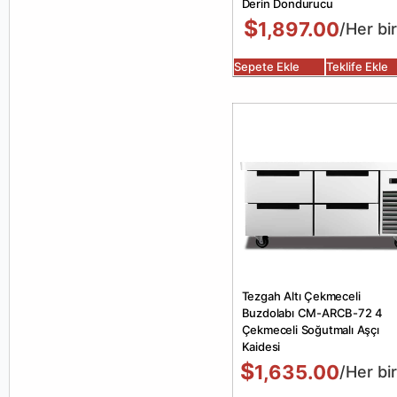
Derin Dondurucu
$
1,897.00
/Her bir
Sepete Ekle
Teklife Ekle
Tezgah Altı Çekmeceli
Buzdolabı CM-ARCB-72 4
Çekmeceli Soğutmalı Aşçı
Kaidesi
$
1,635.00
/Her bir