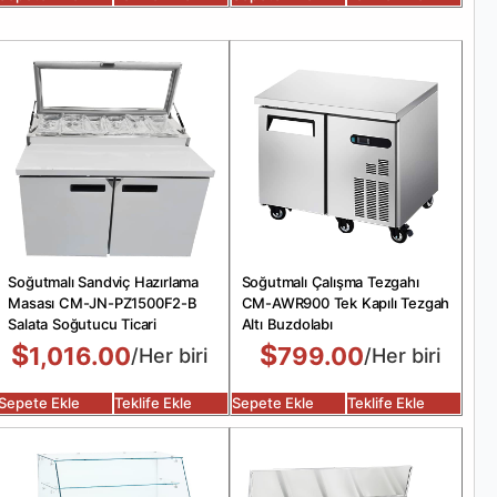
Soğutmalı Sandviç Hazırlama
Soğutmalı Çalışma Tezgahı
Masası CM-JN-PZ1500F2-B
CM-AWR900 Tek Kapılı Tezgah
Salata Soğutucu Ticari
Altı Buzdolabı
$
$
1,016.00
799.00
/Her biri
/Her biri
Sepete Ekle
Teklife Ekle
Sepete Ekle
Teklife Ekle