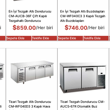
En İyi Tezgah Altı Dondurucu
En İyi Tezgah Altı Buzdolapları
CM-AUCB-36F Çift Kapılı
CM-WF040C3 3 Kapılı Tezgah
Tezgahaltı Dondurucu
Altı Buzdolapları
$
$
859.00
746.00
i
/Her biri
/Her biri
Sepete Ekle
Teklife Ekle
Sepete Ekle
Teklife Ekle
Ticari Tezgah Altı Dondurucu
Ticari Tezgah Dondurucu CM-
i
CM-WF040D3 3 Kapılı Hava
AUCS-67R Otomatik Buz