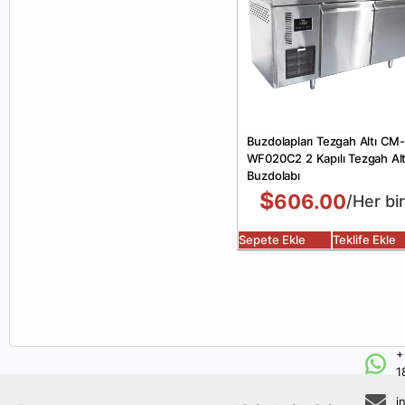
Buzdolapları Tezgah Altı CM-
WF020C2 2 Kapılı Tezgah Alt
Buzdolabı
$
606.00
/Her bir
Sepete Ekle
Teklife Ekle
+
1
i