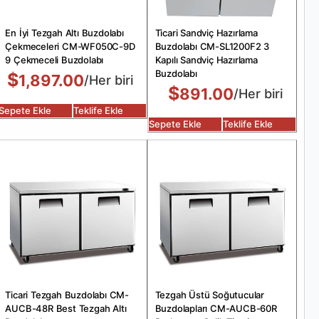
En İyi Tezgah Altı Buzdolabı
Ticari Sandviç Hazırlama
Çekmeceleri CM-WF050C-9D
Buzdolabı CM-SL1200F2 3
9 Çekmeceli Buzdolabı
Kapılı Sandviç Hazırlama
Buzdolabı
$
1,897.00
/Her biri
$
891.00
/Her biri
Sepete Ekle
Teklife Ekle
Sepete Ekle
Teklife Ekle
Ticari Tezgah Buzdolabı CM-
Tezgah Üstü Soğutucular
AUCB-48R Best Tezgah Altı
Buzdolapları CM-AUCB-60R