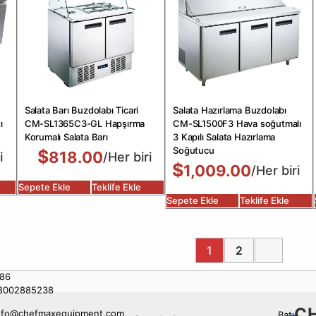
Salata Barı Buzdolabı Ticari
Salata Hazırlama Buzdolabı
ı
CM-SL1365C3-GL Hapşırma
CM-SL1500F3 Hava soğutmalı
Korumalı Salata Barı
3 Kapılı Salata Hazırlama
Soğutucu
$
818.00
i
/Her biri
$
1,009.00
/Her biri
Sepete Ekle
Teklife Ekle
Sepete Ekle
Teklife Ekle
1
2
86
8002885238
C
nfo@chefmaxequipment.com
Batı