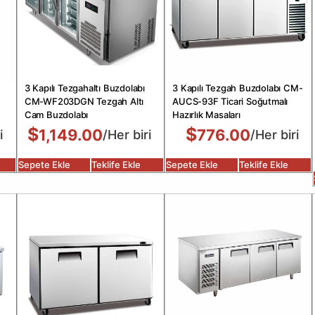
3 Kapılı Tezgahaltı Buzdolabı
3 Kapılı Tezgah Buzdolabı CM-
CM-WF203DGN Tezgah Altı
AUCS-93F Ticari Soğutmalı
Cam Buzdolabı
Hazırlık Masaları
$
$
1,149.00
776.00
i
/Her biri
/Her biri
Sepete Ekle
Teklife Ekle
Sepete Ekle
Teklife Ekle