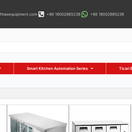
fmaxequipment.com
+86 18002885238
+86 18002885238
Smart Kitchen Automation Series
Ticari 