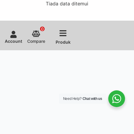
Tiada data ditemui
0
Account
Compare
Produk
Need Help?
Chat with us