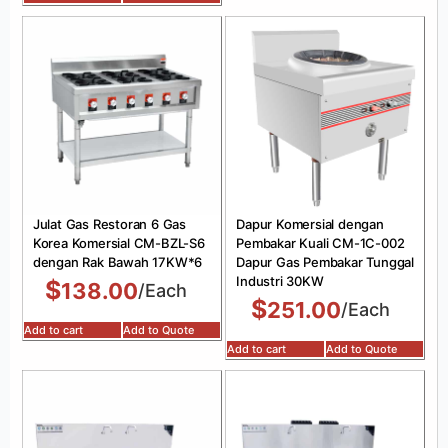
Julat Gas Restoran 6 Gas
Dapur Komersial dengan
Korea Komersial CM-BZL-S6
Pembakar Kuali CM-1C-002
dengan Rak Bawah 17KW*6
Dapur Gas Pembakar Tunggal
Industri 30KW
$
138.00
/Each
$
251.00
/Each
Add to cart
Add to Quote
Add to cart
Add to Quote