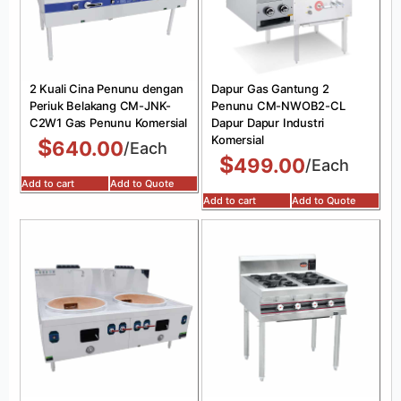
2 Kuali Cina Penunu dengan
Dapur Gas Gantung 2
Periuk Belakang CM-JNK-
Penunu CM-NWOB2-CL
C2W1 Gas Penunu Komersial
Dapur Dapur Industri
Komersial
$
640.00
/Each
$
499.00
/Each
Add to cart
Add to Quote
Add to cart
Add to Quote