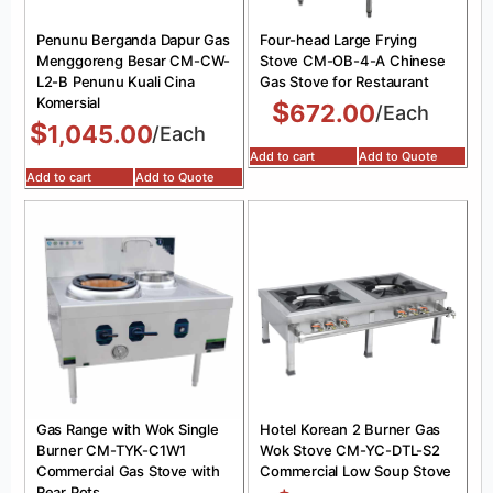
Penunu Berganda Dapur Gas
Four-head Large Frying
Menggoreng Besar CM-CW-
Stove CM-OB-4-A Chinese
L2-B Penunu Kuali Cina
Gas Stove for Restaurant
Komersial
$
672.00
/Each
$
1,045.00
/Each
Add to cart
Add to Quote
Add to cart
Add to Quote
Gas Range with Wok Single
Hotel Korean 2 Burner Gas
Burner CM-TYK-C1W1
Wok Stove CM-YC-DTL-S2
Commercial Gas Stove with
Commercial Low Soup Stove
Rear Pots