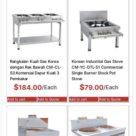
Rangkaian Kuali Gas Korea
Korean Industrial Gas Stove
dengan Rak Bawah CM-CL-
CM-YC-DTL-S1 Commercial
S3 Komersial Dapur Kuali 3
Single Burner Stock Pot
Pembakar
Stove
$
$
184.00
79.00
/Each
/Each
Add to cart
Add to Quote
Add to cart
Add to Quote