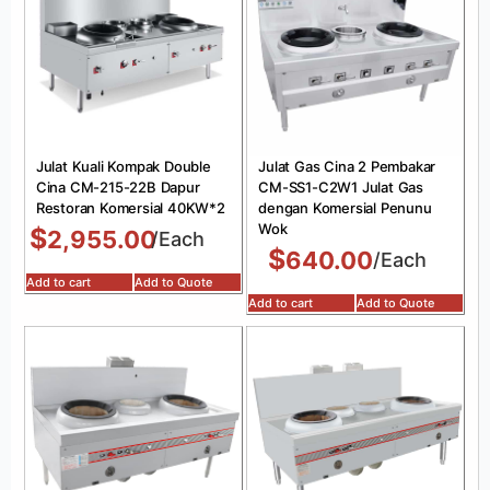
Julat Kuali Kompak Double
Julat Gas Cina 2 Pembakar
Cina CM-215-22B Dapur
CM-SS1-C2W1 Julat Gas
Restoran Komersial 40KW*2
dengan Komersial Penunu
Wok
$
2,955.00
/Each
$
640.00
/Each
Add to cart
Add to Quote
Add to cart
Add to Quote