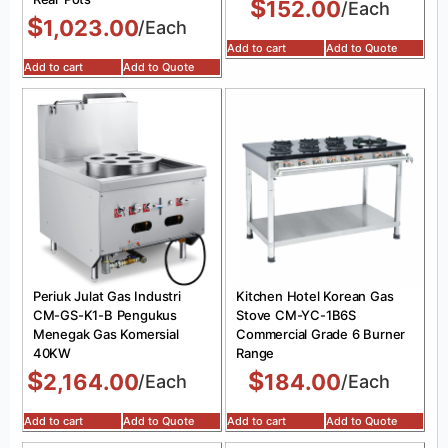
$
152.00
/Each
$
1,023.00
/Each
Add to cart
Add to Quote
Add to cart
Add to Quote
Periuk Julat Gas Industri
Kitchen Hotel Korean Gas
CM-GS-K1-B Pengukus
Stove CM-YC-1B6S
Menegak Gas Komersial
Commercial Grade 6 Burner
40KW
Range
$
$
2,164.00
184.00
/Each
/Each
Add to cart
Add to Quote
Add to cart
Add to Quote