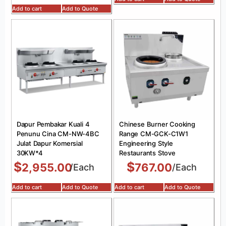
Add to cart
Add to Quote
Dapur Pembakar Kuali 4
Chinese Burner Cooking
Penunu Cina CM-NW-4BC
Range CM-GCK-C1W1
Julat Dapur Komersial
Engineering Style
30KW*4
Restaurants Stove
$
$
2,955.00
767.00
/Each
/Each
Add to cart
Add to Quote
Add to cart
Add to Quote