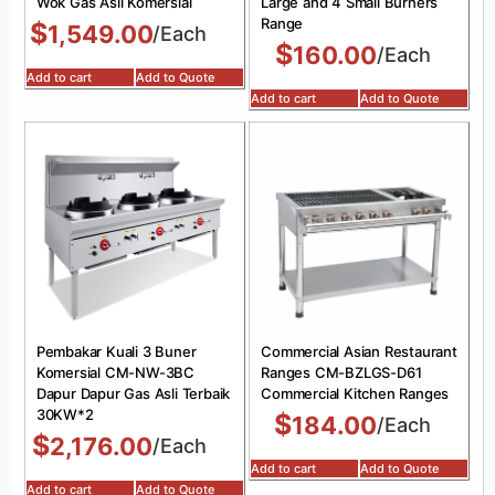
Wok Gas Asli Komersial
Large and 4 Small Burners
Range
$
1,549.00
/Each
$
160.00
/Each
Add to cart
Add to Quote
Add to cart
Add to Quote
Pembakar Kuali 3 Buner
Commercial Asian Restaurant
Komersial CM-NW-3BC
Ranges CM-BZLGS-D61
Dapur Dapur Gas Asli Terbaik
Commercial Kitchen Ranges
30KW*2
$
184.00
/Each
$
2,176.00
/Each
Add to cart
Add to Quote
Add to cart
Add to Quote