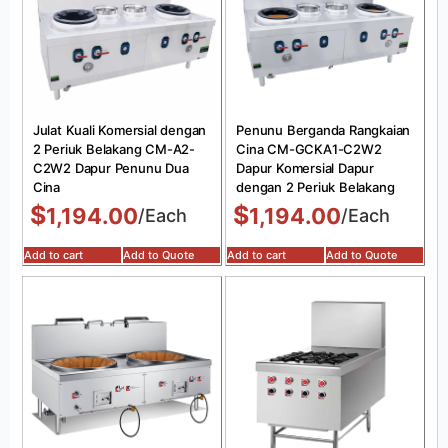
Julat Kuali Komersial dengan
Penunu Berganda Rangkaian
2 Periuk Belakang CM-A2-
Cina CM-GCKA1-C2W2
C2W2 Dapur Penunu Dua
Dapur Komersial Dapur
Cina
dengan 2 Periuk Belakang
$
$
1,194.00
1,194.00
/Each
/Each
Add to cart
Add to Quote
Add to cart
Add to Quote