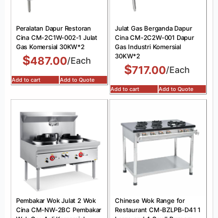
Peralatan Dapur Restoran
Julat Gas Berganda Dapur
Cina CM-2C1W-002-1 Julat
Cina CM-2C2W-001 Dapur
Gas Komersial 30KW*2
Gas Industri Komersial
30KW*2
$
487.00
/Each
$
717.00
/Each
Add to cart
Add to Quote
Add to cart
Add to Quote
Pembakar Wok Julat 2 Wok
Chinese Wok Range for
Cina CM-NW-2BC Pembakar
Restaurant CM-BZLPB-D41 1