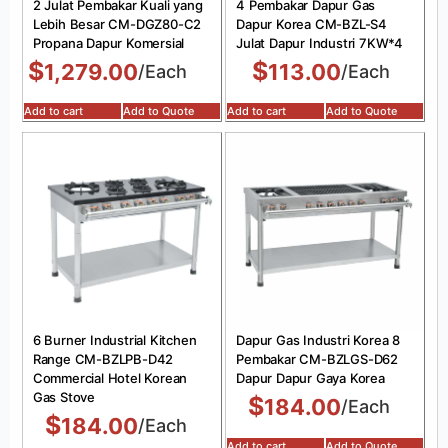
2 Julat Pembakar Kuali yang
4 Pembakar Dapur Gas
Lebih Besar CM-DGZ80-C2
Dapur Korea CM-BZL-S4
Propana Dapur Komersial
Julat Dapur Industri 7KW*4
$
$
1,279.00
113.00
/Each
/Each
Add to cart
Add to Quote
Add to cart
Add to Quote
6 Burner Industrial Kitchen
Dapur Gas Industri Korea 8
Range CM-BZLPB-D42
Pembakar CM-BZLGS-D62
Commercial Hotel Korean
Dapur Dapur Gaya Korea
Gas Stove
$
184.00
/Each
$
184.00
/Each
Add to cart
Add to Quote