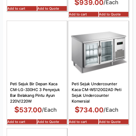
$
939.00
/Each
Add to cart
Add to Quote
Add to cart
Add to Quote
Peti Sejuk Bir Depan Kaca
Peti Sejuk Undercounter
CM-LG-330HC 3 Penyejuk
Kaca CM-WS120G2AD Peti
Bar Belakang Pintu Ayun
Sejuk Undercounter
220V/220W
Komersial
$
$
537.00
734.00
/Each
/Each
Add to cart
Add to Quote
Add to cart
Add to Quote