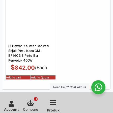
Di Bawah Kaunter Bar Peti
Sejuk Pintu Kaca CM-
BF14C3 3 Pintu Bar
Penyejuk 400W
$
842.00
/Each
Add to cart
Add to Quote
Need Help?
Chat with us
0
Account
Compare
Produk