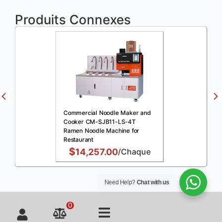
Produits Connexes
Commercial Noodle Maker and
Cooker CM-SJB11-LS-4T
Ramen Noodle Machine for
Restaurant
$
14,257.00
/Chaque
Need Help?
Chat with us
0