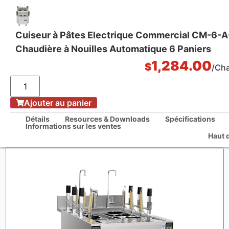
Cuiseur à Pâtes Electrique Commercial CM-6-A
Chaudière à Nouilles Automatique 6 Paniers
One Stop Kitchen Solutions
1,284.00
$
/Ch
/
Ajouter au panier
La maison
Cuiseur à Pâtes Electrique Commercial CM-6-A-12 Chaudière à Nouilles
Détails
Resources & Downloads
Spécifications
Automatique 6 Paniers
Informations sur les ventes
Haut 