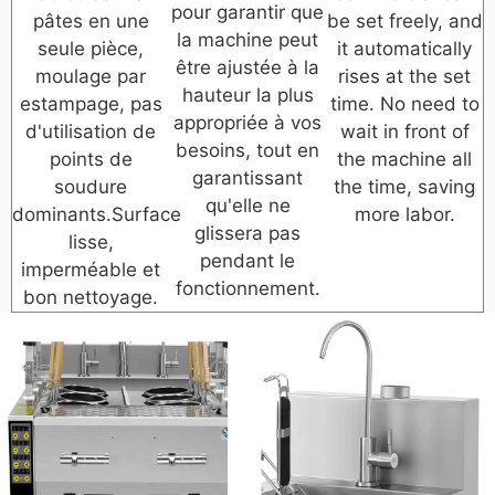
pour garantir que
pâtes en une
be set freely, and
la machine peut
seule pièce,
it automatically
être ajustée à la
moulage par
rises at the set
hauteur la plus
estampage, pas
time. No need to
appropriée à vos
d'utilisation de
wait in front of
besoins, tout en
points de
the machine all
garantissant
soudure
the time, saving
qu'elle ne
dominants.Surface
more labor.
glissera pas
lisse,
pendant le
imperméable et
fonctionnement.
bon nettoyage.