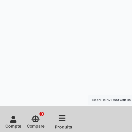
Need Help?
Chat with us
0
Compte
Compare
Produits