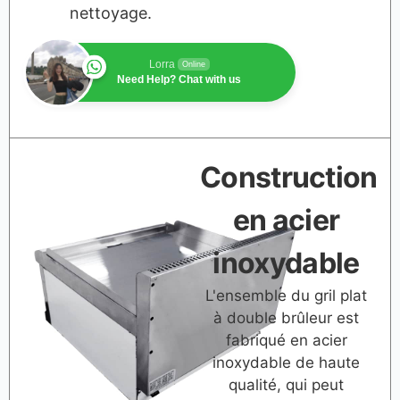
nettoyage.
Lorra
Online
Need Help? Chat with us
Construction
en acier
inoxydable
L'ensemble du gril plat
à double brûleur est
fabriqué en acier
inoxydable de haute
qualité, qui peut