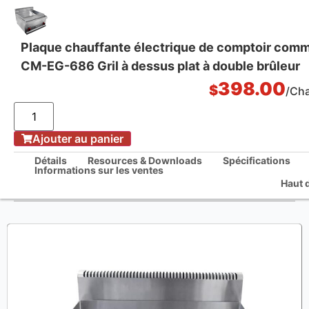
Plaque chauffante électrique de comptoir comm
CM-EG-686 Gril à dessus plat à double brûleur
One Stop Kitchen Solutions
398.00
$
/Ch
Ajouter au panier
La maison
/
Détails
Resources & Downloads
Spécifications
Informations sur les ventes
Plaque chauffante électrique de comptoir commerciale CM-EG-686 Gril
Haut 
à dessus plat à double brûleur