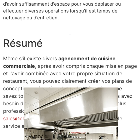
d'avoir suffisamment d'espace pour vous déplacer ou
effectuer diverses opérations lorsqu'il est temps de
nettoyage ou d'entretien.
Résumé
Même s'il existe divers
agencement de cuisine
commerciale
, après avoir compris chaque mise en page
et l'avoir combinée avec votre propre situation de
restaurant, vous pouvez clairement créer vos plans de
conception en fonction de vos besoins, si vous ne
savez toujours pas par où commencer ou si vous avez
besoin de l'aide de concepteurs et d'ingénieurs plus
professionnels, veuillez contacter
sales@chefmaxequipment.com
, nous soutenons le
service en ligne 7*24 heures!