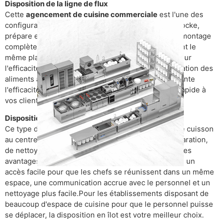
Disposition de la ligne de flux
Cette
agencement de cuisine commerciale
est l'une des
configurations de cuisine les plus courantes, qui stocke,
prépare et cuit les ingrédients dans une chaîne de montage
complète, et convient aux restaurants qui produisent le
même plat encore et encore et qui se concentrent sur
l'efficacité et la rapidité. du processus, de la préparation des
aliments à la cuisson, est transparent, ce qui augmente
l'efficacité de la cuisine et permet un service plus rapide à
vos clients.
Disposition de l'île
Ce type d'aménagement de cuisine place la zone de cuisson
au centre, entourée de zones de stockage, de préparation,
de nettoyage et de service, sous la forme d'un îlot.Les
avantages de cette conception sont un zonage clair, un
accès facile pour que les chefs se réunissent dans un même
espace, une communication accrue avec le personnel et un
nettoyage plus facile.Pour les établissements disposant de
beaucoup d'espace de cuisine pour que le personnel puisse
se déplacer, la disposition en îlot est votre meilleur choix.