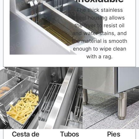
The thick stainless
steel housing allows
the fryer to resist oil
and water stains, and
the material is smooth
enough to wipe clean
with a rag.
Cesta de
Tubos
Pies