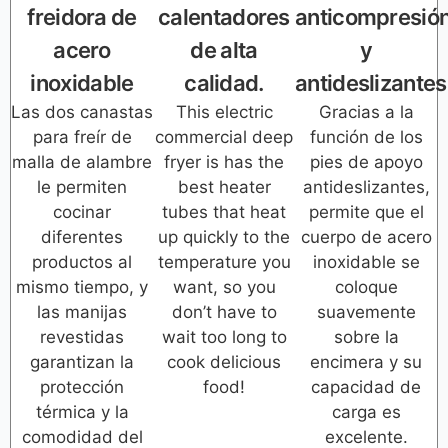
freidora de
calentadores
anticompresió
acero
de alta
y
inoxidable
calidad.
antideslizantes
Las dos canastas
This electric
Gracias a la
para freír de
commercial deep
función de los
malla de alambre
fryer is has the
pies de apoyo
le permiten
best heater
antideslizantes,
cocinar
tubes that heat
permite que el
diferentes
up quickly to the
cuerpo de acero
productos al
temperature you
inoxidable se
mismo tiempo, y
want, so you
coloque
las manijas
don’t have to
suavemente
revestidas
wait too long to
sobre la
garantizan la
cook delicious
encimera y su
protección
food!
capacidad de
térmica y la
carga es
comodidad del
excelente.