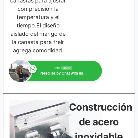
canastas para ajustar
con precisión la
temperatura y el
tiempo.El diseño
aislado del mango de
la canasta para freír
agrega comodidad.
Lorra
Online
Need Help? Chat with us
Construcción
de acero
inoxidable