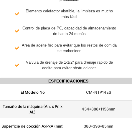
Elemento calefactor abatible, la limpieza es mucho
más fácil
Control de placa de PC, capacidad de almacenamiento
de hasta 24 menús
Área de aceite frío para evitar que los restos de comida
se carbonicen
Válvula de drenaje de 1-1/2" para drenaje rápido de
aceite para evitar obstrucciones
Precisión de la sonda de temperatura a ±1°C
ESPECIFICACIONES
El Modelo No
CM-NTP14ES
Tamaño de la máquina (An. x Pr. x
434*888*1156mm
Al.)
Superficie de cocción AxPxA (mm)
380*396*85mm