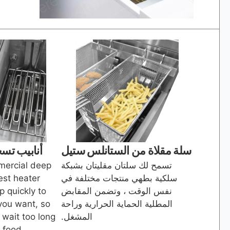
سلة مقلاة من الستانلس ستيل
أنابيب تسخ
تسمح لك سلتان مقليتان بشبكة
mmercial deep
سلكية بطهي منتجات مختلفة في
best heater
نفس الوقت ، وتضمن المقابض
p quickly to
المطلية الحماية الحرارية وراحة
you want, so
المشغل.
 wait too long
 food!