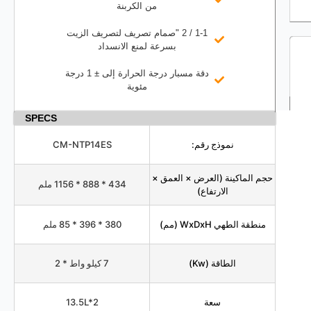
من الكربنة
1-1 / 2 "صمام تصريف لتصريف الزيت
بسرعة لمنع الانسداد
دقة مسبار درجة الحرارة إلى ± 1 درجة
مئوية
SPECS
نموذج رقم:
CM-NTP14ES
حجم الماكينة (العرض × العمق ×
434 * 888 * 1156 ملم
الارتفاع)
منطقة الطهي WxDxH (مم)
380 * 396 * 85 ملم
الطاقة (Kw)
7 كيلو واط * 2
سعة
13.5L*2