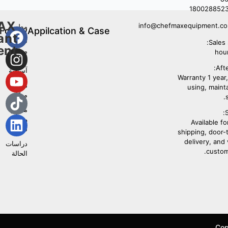
180028852
AX
info@chefmaxequipment.c
مطعم
Follow
Appilcation & Case
ant
غربي
Us
Sales 
ent
مطعم
مأكولات
Afte
آسيوية
Warranty 1 year, 
مطبخ
using, maint
مركزي
مطعم
S
وجبات
Available fo
سريعة
shipping, door-
delivery, and
دراسات
custom
الحالة
Cop