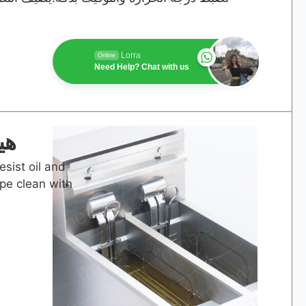
Lorra
Online
Need Help? Chat with us
هي
esist oil and
pe clean with