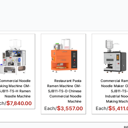
Commercial Noodle
Restaurant Pasta
Commercial Ra
king Machine CM-
Ramen Machine CM-
Noodle Maker 
SJB11-TS-H Ramen
SJB11-TS-D Chinese
SJB11-TS
Noodle Machine
Commercial Noodle
Industrial Noo
Machine
Making Mach
$
/Each
7,840.00
$
$
/Each
3,557.00
/Each
5,411.
+8