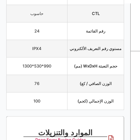
CTL
حاسوب
رقم القائمة
24
مستوي رقم التعريف الألكتروني
IPX4
حجم التعبئة WxDxH (مم)
990*530*1300
الوزن الصافي / كغ)
76
الوزن الإجمالي (كجم)
100
الموارد والتنزيلات
Deep Fryer Buying Guides