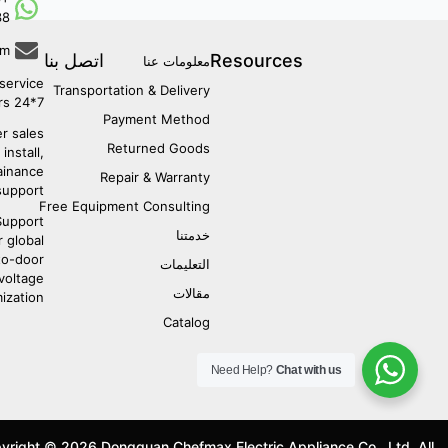
38
om
Resources
اتصل بنا
معلومات عنا
service:
Transportation & Delivery
7*24 hours
Payment Method
r sales:
Returned Goods
install,
ainance
Repair & Warranty
support.
Free Equipment Consulting
upport:
خدمتنا
r global
to-door
التعليمات
 voltage
مقالات
ization.
Catalog
Need Help?
Chat with us
yright © 2026 Dongguan Chefmax Electric Appliance Co., Ltd. All