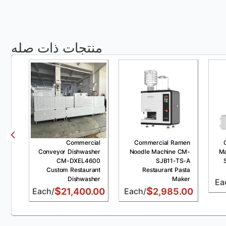
منتجات ذات صله
 Gas
Commercial
Commercial Ramen
 CM-
Conveyor Dishwasher
Noodle Machine CM-
Ma
KFC
CM-DXEL4600
SJB11-TS-A
sure
Custom Restaurant
Restaurant Pasta
 25L
Dishwasher
Maker
$
$
.00
/Each
21,400.00
/Each
2,985.00