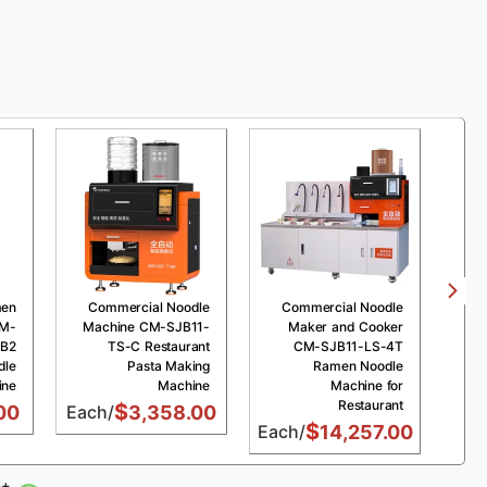
men
Commercial Noodle
Commercial Noodle
CM-
Machine CM-SJB11-
Maker and Cooker
-B2
TS-C Restaurant
CM-SJB11-LS-4T
dle
Pasta Making
Ramen Noodle
ine
Machine
Machine for
Restaurant
$
00
/Each
3,358.00
$
/Each
14,257.00
6