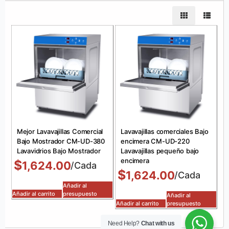
Mejor Lavavajillas Comercial
Lavavajillas comerciales Bajo
Bajo Mostrador CM-UD-380
encimera CM-UD-220
Lavavidrios Bajo Mostrador
Lavavajillas pequeño bajo
encimera
$
1,624.00
/Cada
$
1,624.00
/Cada
Añadir al
Añadir al carrito
presupuesto
Añadir al
Añadir al carrito
presupuesto
Need Help?
Chat with us