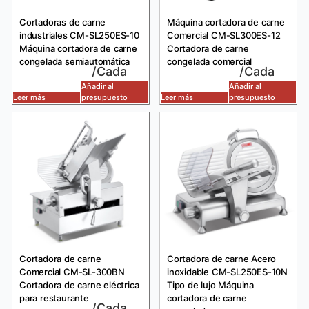
Cortadoras de carne
Máquina cortadora de carne
industriales CM-SL250ES-10
Comercial CM-SL300ES-12
Máquina cortadora de carne
Cortadora de carne
congelada semiautomática
congelada comercial
/Cada
/Cada
Añadir al
Añadir al
Leer más
presupuesto
Leer más
presupuesto
Cortadora de carne
Cortadora de carne Acero
Comercial CM-SL-300BN
inoxidable CM-SL250ES-10N
Cortadora de carne eléctrica
Tipo de lujo Máquina
para restaurante
cortadora de carne
/Cada