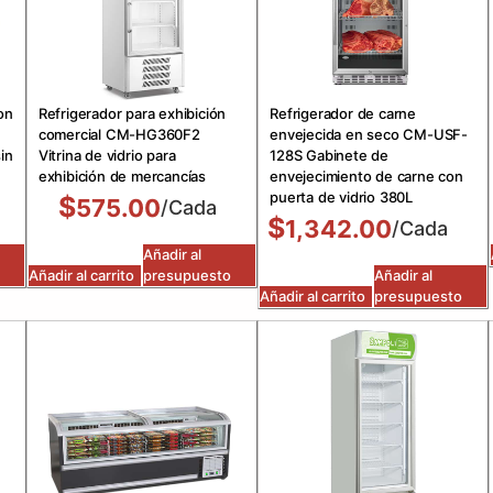
on
Refrigerador para exhibición
Refrigerador de carne
comercial CM-HG360F2
envejecida en seco CM-USF-
in
Vitrina de vidrio para
128S Gabinete de
exhibición de mercancías
envejecimiento de carne con
puerta de vidrio 380L
$
575.00
/Cada
$
1,342.00
/Cada
Añadir al
Añadir al carrito
presupuesto
Añadir al
Añadir al carrito
presupuesto