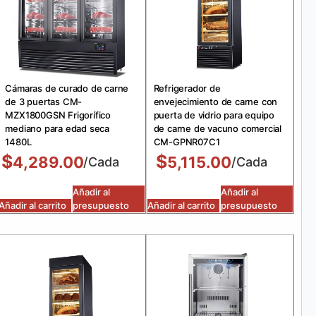
Cámaras de curado de carne
Refrigerador de
de 3 puertas CM-
envejecimiento de carne con
MZX1800GSN Frigorífico
puerta de vidrio para equipo
mediano para edad seca
de carne de vacuno comercial
1480L
CM-GPNR07C1
$
$
4,289.00
5,115.00
/Cada
/Cada
Añadir al
Añadir al
Añadir al carrito
presupuesto
Añadir al carrito
presupuesto