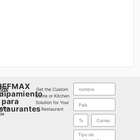
HEFMAX
ante
nos
Get the Custom
uipamiento
al
Quote or Kitchen
para
Solution for Your
staurantes
antes
Restaurant
da