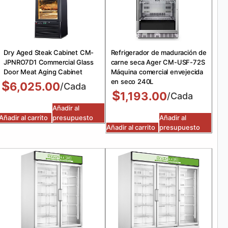
Dry Aged Steak Cabinet CM-
Refrigerador de maduración de
JPNRO7D1 Commercial Glass
carne seca Ager CM-USF-72S
Door Meat Aging Cabinet
Máquina comercial envejecida
en seco 240L
$
6,025.00
/Cada
$
1,193.00
/Cada
Añadir al
Añadir al carrito
presupuesto
Añadir al
Añadir al carrito
presupuesto