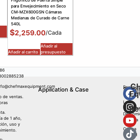
Frigorífico de Puerta Simple
para Envejecimiento en Seco
CM-MZX600GSN Cámaras
Medianas de Curado de Carne
540L
$
2,259.00
/Cada
Añadir al
Añadir al carrito
presupuesto
86
8002885238
C
nfo@chefmaxequipment.com
Restaur
Appilcation & Case
Sígue
Eq
occident
io de ventas.
Los
oras
Re
Restaur
ta.
De Comi
ía de 1 año,
Asiática
ción, uso y
Cocina
imiento.
Central
t: