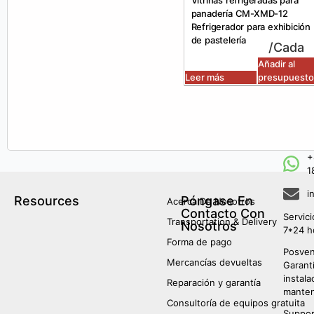
Vitrinas refrigeradas para
panadería CM-XMD-12
Refrigerador para exhibición
de pastelería
/Cada
Añadir al
Leer más
presupuesto
+
1
i
Resources
Póngase En
Acerca De Nosotros
Contacto Con
Servic
Transportation & Delivery
Nosotros
7*24 h
Forma de pago
Posven
Mercancías devueltas
Garant
instala
Reparación y garantía
manten
Consultoría de equipos gratuita
Suppor