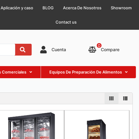
Aplicación y caso
BLOG
Acerca De Nosotros
Showroom
Contact us
0
Compare
Cuenta
as Comerciales
Equipos De Preparación De Alimentos