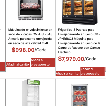
n
Máquina de envejecimiento en
Frigorífico 3 Puertas para
seco de 2 capas CM-USF-54S
Envejecimiento en Seco CM-
Armario para carne envejecida
JPNR18C3 Máquina para
en seco de alta calidad 154L
Envejecimiento en Seco de la
Carne de Vacuno con Campo
$
998.00
/Cada
Eléctrico
$
7,979.00
/Cada
Añadir al
Añadir al carrito
presupuesto
Añadir al
Añadir al carrito
presupuesto