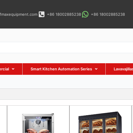
fmaxequipment.com
+86 18002885238
+86 18002885238
rcial
Smart Kitchen Automation Series
Lavavajill