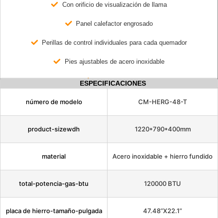
Con orificio de visualización de llama
Panel calefactor engrosado
Perillas de control individuales para cada quemador
Pies ajustables de acero inoxidable
con termostato
ESPECIFICACIONES
número de modelo
CM-HERG-48-T
product-sizewdh
1220*790*400mm
material
Acero inoxidable + hierro fundido
total-potencia-gas-btu
120000 BTU
placa de hierro-tamaño-pulgada
47.48”X22.1”