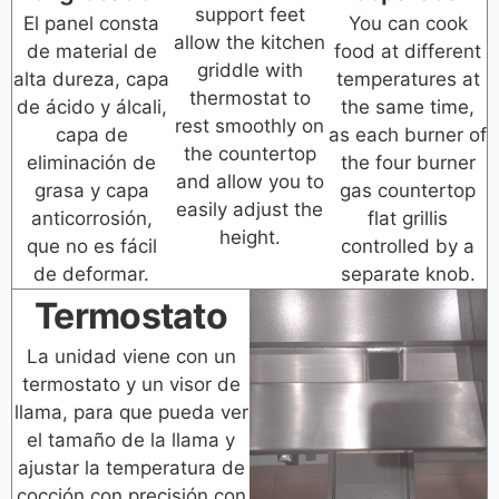
support feet
El panel consta
You can cook
allow the kitchen
de material de
food at different
griddle with
alta dureza, capa
temperatures at
thermostat to
de ácido y álcali,
the same time,
rest smoothly on
capa de
as each burner of
the countertop
eliminación de
the four burner
and allow you to
grasa y capa
gas countertop
easily adjust the
anticorrosión,
flat grillis
height.
que no es fácil
controlled by a
de deformar.
separate knob.
Termostato
La unidad viene con un
termostato y un visor de
llama, para que pueda ver
el tamaño de la llama y
ajustar la temperatura de
cocción con precisión con