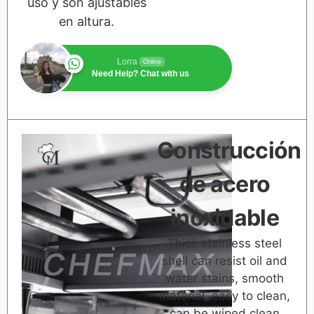
uso y son ajustables
en altura.
Lorra
Online
Need Help? Chat with us
Construcción
de acero
inoxidable
Thick stainless steel
shell can resist oil and
water stains, smooth
material, easy to clean,
can be wiped clean