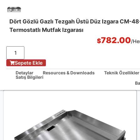
Dört Gözlü Gazlı Tezgah Üstü Düz Izgara CM-48
Termostatlı Mutfak Izgarası
Tek Noktadan Mutfak Çözümleri
782.00
$
/Her
/
Sepete Ekle
Ev
Dört Gözlü Gazlı Tezgah Üstü Düz Izgara CM-48-T Termostatlı Mutfak
Detaylar
Resources & Downloads
Teknik Özellikler
Izgarası
Satış Bilgileri
Ba