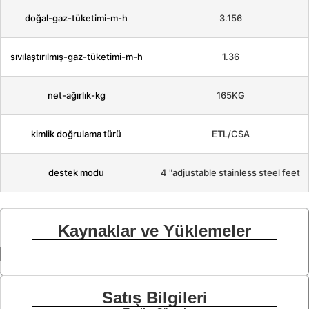
doğal-gaz-tüketimi-m-h
3.156
sıvılaştırılmış-gaz-tüketimi-m-h
1.36
net-ağırlık-kg
165KG
kimlik doğrulama türü
ETL/CSA
destek modu
4 "adjustable stainless steel feet
Kaynaklar ve Yüklemeler
Satış Bilgileri