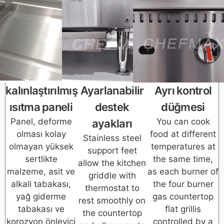
kalınlaştırılmış
Ayarlanabilir
Ayrı kontrol
ısıtma paneli
destek
düğmesi
Panel, deforme
You can cook
ayakları
olması kolay
food at different
Stainless steel
olmayan yüksek
temperatures at
support feet
sertlikte
the same time,
allow the kitchen
malzeme, asit ve
as each burner of
griddle with
alkali tabakası,
the four burner
thermostat to
yağ giderme
gas countertop
rest smoothly on
tabakası ve
flat grillis
the countertop
korozyon önleyici
controlled by a