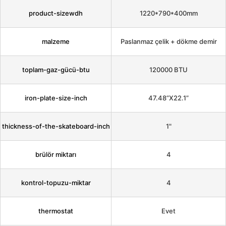
product-sizewdh
1220*790*400mm
malzeme
Paslanmaz çelik + dökme demir
toplam-gaz-gücü-btu
120000 BTU
iron-plate-size-inch
47.48”X22.1”
thickness-of-the-skateboard-inch
1"
brülör miktarı
4
kontrol-topuzu-miktar
4
thermostat
Evet