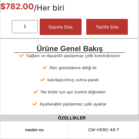
$
782.00
/Her biri
Sepete Ekle
Teklife Ekle
Ürüne Genel Bakış
Sağlam ve dayanıklı paslanmaz çelik konstrüksiyon
Alev görüntüleme deliği ile
kalınlaştırılmış ısıtma paneli
Her brülör için ayrı kontrol düğmeleri
Ayarlanabilir paslanmaz çelik ayaklar
With thermostat
ÖZELLİKLER
model-no
CM-HERG-48-T