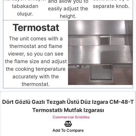
and allow you to
tabakadan
separate knob.
easily adjust the
oluşur.
height.
Termostat
The unit comes with a
thermostat and flame
viewer, so you can see
the flame size and adjust
the cooking temperature
accurately with the
thermostat.
Dört Gözlü Gazlı Tezgah Üstü Düz Izgara CM-48-T
Termostatlı Mutfak Izgarası
Commercial Griddles
Add To Compare