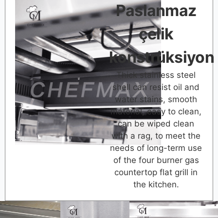
Paslanmaz
çelik
konstrüksiyon
Thick stainless steel
shell can resist oil and
water stains, smooth
material, easy to clean,
can be wiped clean
with a rag, to meet the
needs of long-term use
of the four burner gas
countertop flat grill in
the kitchen.