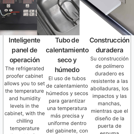
Inteligente
Tubo de
Construcción
panel de
calentamiento
duradera
Su construcción
operación
seco y
de polímero
The refrigerated
húmedo
duradero es
proofer cabinet
El uso de tubos
resistente a las
allows you to set
de calentamiento
abolladuras, los
the temperature
húmedos y secos
impactos y las
and humidity
para garantizar
manchas,
levels in the
una temperatura
mientras que el
cabinet, with the
más precisa y
diseño de la
chilling
uniforme dentro
puerta de
temperature
del gabinete, con
espuma