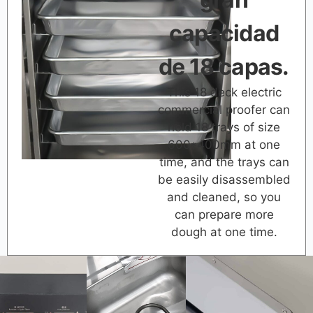
capacidad
de 18 capas.
This 18 deck electric
commercial proofer can
hold 18 trays of size
600*400mm at one
time, and the trays can
be easily disassembled
and cleaned, so you
can prepare more
dough at one time.