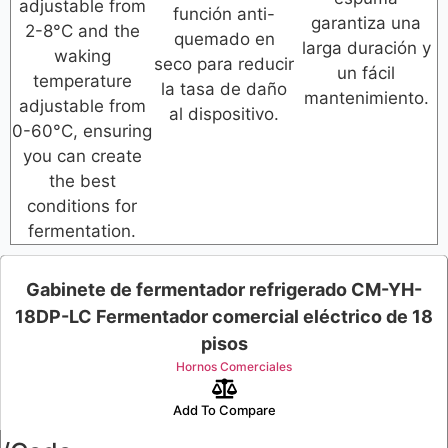
adjustable from
función anti-
garantiza una
2-8°C and the
quemado en
larga duración y
waking
seco para reducir
un fácil
temperature
la tasa de daño
mantenimiento.
adjustable from
al dispositivo.
0-60°C, ensuring
you can create
the best
conditions for
fermentation.
Gabinete de fermentador refrigerado CM-YH-
18DP-LC Fermentador comercial eléctrico de 18
pisos
Hornos Comerciales
Add To Compare