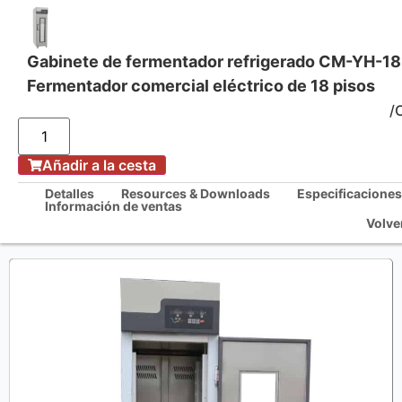
Gabinete de fermentador refrigerado CM-YH-1
Fermentador comercial eléctrico de 18 pisos
Soluciones integrales de cocina
/
Añadir a la cesta
/
Casa
Detalles
Resources & Downloads
Especificaciones
Gabinete de fermentador refrigerado CM-YH-18DP-LC Fermentador
Información de ventas
comercial eléctrico de 18 pisos
Volve