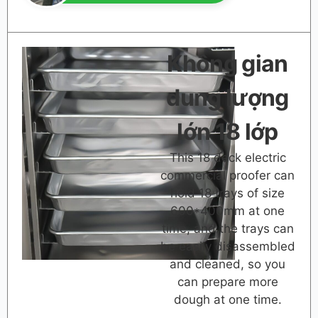
Không gian
dung lượng
lớn 18 lớp
This 18 deck electric
commercial proofer can
hold 18 trays of size
600*400mm at one
time, and the trays can
be easily disassembled
and cleaned, so you
can prepare more
dough at one time.