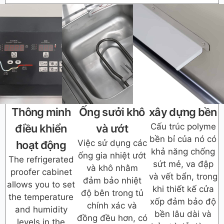
Thông minh
Ống sưởi khô
xây dựng bền
Cấu trúc polyme
điều khiển
và ướt
bền bỉ của nó có
Việc sử dụng các
hoạt động
khả năng chống
ống gia nhiệt ướt
The refrigerated
sứt mẻ, va đập
và khô nhằm
proofer cabinet
và vết bẩn, trong
đảm bảo nhiệt
allows you to set
khi thiết kế cửa
độ bên trong tủ
the temperature
xốp đảm bảo độ
chính xác và
and humidity
bền lâu dài và
đồng đều hơn, có
levels in the