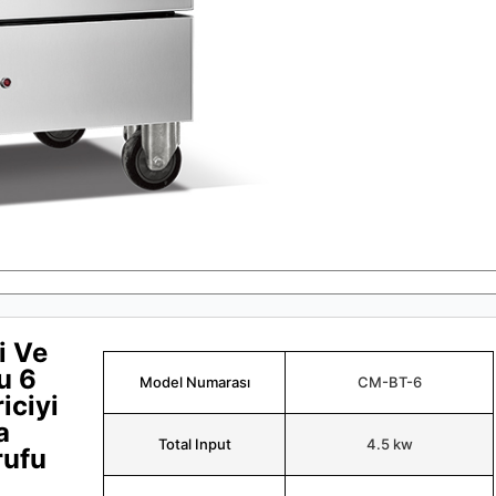
i Ve
u 6
Model Numarası
CM-BT-6
riciyi
a
Total Input
4.5 kw
rufu