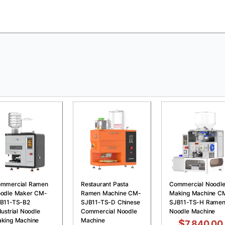
mmercial Ramen
Restaurant Pasta
Commercial Noodl
odle Maker CM-
Ramen Machine CM-
Making Machine C
B11-TS-B2
SJB11-TS-D Chinese
SJB11-TS-H Rame
dustrial Noodle
Commercial Noodle
Noodle Machine
king Machine
Machine
$
7,840.00