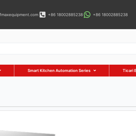
fmaxequipment.com
+86 18002885238
+86 18002885238
Smart Kitchen Automation Series
Ticari 