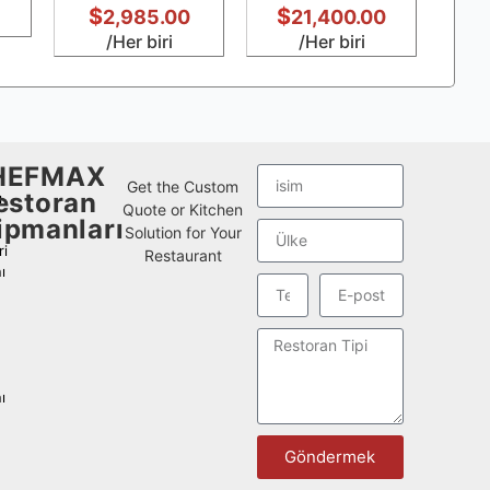
$
$
$
2,985.00
21,400.00
/Her biri
/Her biri
HEFMAX
Get the Custom
estoran
ı
Quote or Kitchen
ipmanları
Solution for Your
i
Restaurant
ı
ı
Göndermek