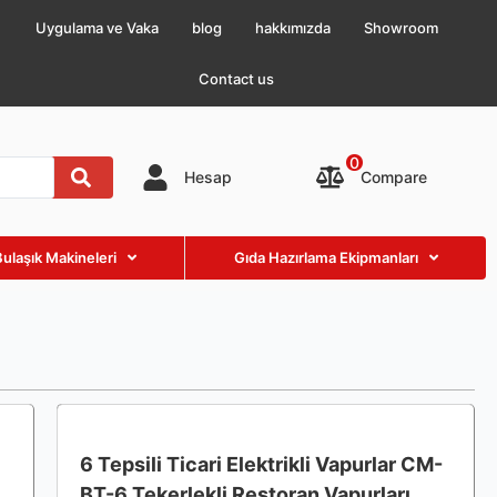
Uygulama ve Vaka
blog
hakkımızda
Showroom
Contact us
0
Compare
Hesap
Bulaşık Makineleri
Gıda Hazırlama Ekipmanları
6 Tepsili Ticari Elektrikli Vapurlar CM-
BT-6 Tekerlekli Restoran Vapurları