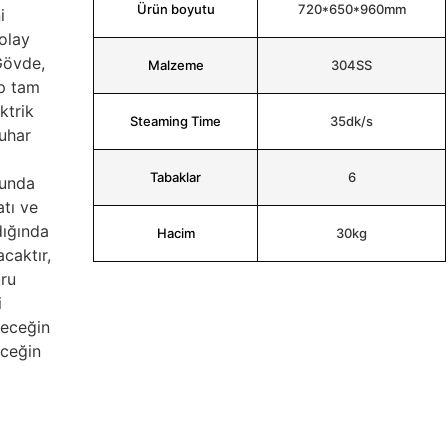
Ürün boyutu
720*650*960mm
i
olay
Gövde,
Malzeme
304SS
p tam
ktrik
Steaming Time
35dk/s
buhar
Tabaklar
6
nunda
atı ve
dığında
Hacim
30kg
caktır,
ru
i
yeceğin
eceğin