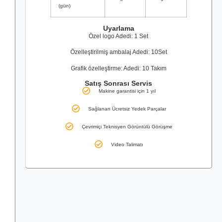
(gün)
Uyarlama
Özel logo Adedi: 1 Set
Özelleştirilmiş ambalaj Adedi: 10Set
Grafik özelleştirme: Adedi: 10 Takım
Satış Sonrası Servis
Makine garantisi için 1 yıl
Sağlanan Ücretsiz Yedek Parçalar
Çevrimiçi Teknisyen Görüntülü Görüşme
Video Talimatı