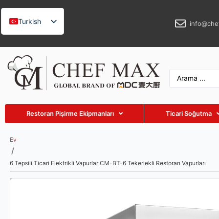
Turkish
info@che
English
German
French
Spanish
Russian
Restoran Pişirme Ekipmanları
Ticari Soğutma
Arabic
Vietnamese
Ev
/
Thai
6 Tepsili Ticari Elektrikli Vapurlar CM-BT-6 Tekerlekli Restoran Vapurları
Indonesian
Malay
Japanese
Korean