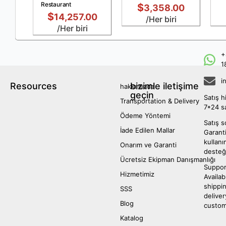
Restaurant
$
3,358.00
$
14,257.00
/Her biri
/Her biri
+
1
i
Resources
bizimle iletişime
hakkımızda
geçin
Satış h
Transportation & Delivery
7*24 s
Ödeme Yöntemi
Satış s
İade Edilen Mallar
Garanti
kullan
Onarım ve Garanti
desteğ
Ücretsiz Ekipman Danışmanlığı
Suppor
Hizmetimiz
Availab
shippi
SSS
deliver
Blog
custom
Katalog