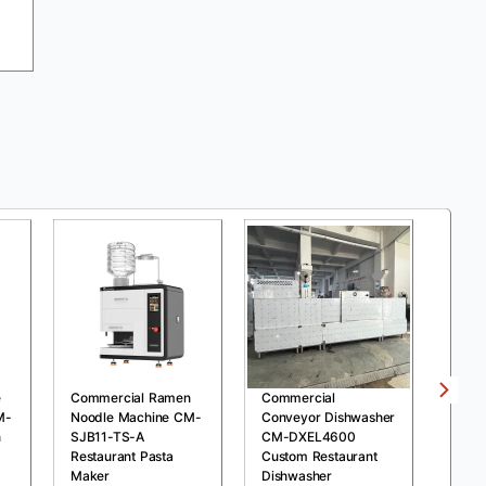
e
Commercial Ramen
Commercial
Comm
M-
Noodle Machine CM-
Conveyor Dishwasher
Pres
n
SJB11-TS-A
CM-DXEL4600
MDXZ
Restaurant Pasta
Custom Restaurant
Chick
Maker
Dishwasher
Fryer