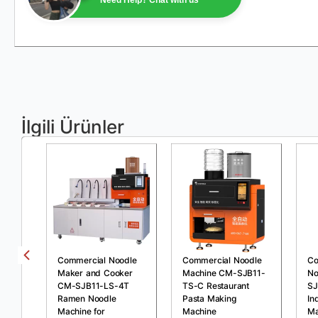
İlgili Ürünler
Commercial Noodle
Commercial Noodle
Co
Maker and Cooker
Machine CM-SJB11-
No
CM-SJB11-LS-4T
TS-C Restaurant
SJ
Ramen Noodle
Pasta Making
In
Machine for
Machine
Ma