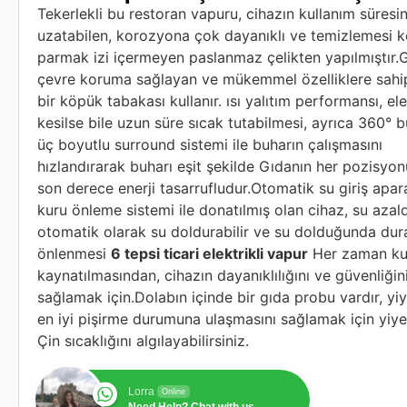
Tekerlekli bu restoran vapuru, cihazın kullanım süresin
uzatabilen, korozyona çok dayanıklı ve temizlemesi k
parmak izi içermeyen paslanmaz çelikten yapılmıştır.
çevre koruma sağlayan ve mükemmel özelliklere sahi
bir köpük tabakası kullanır. ısı yalıtım performansı, ele
kesilse bile uzun süre sıcak tutabilmesi, ayrıca 360° 
üç boyutlu surround sistemi ile buharın çalışmasını
hızlandırarak buharı eşit şekilde Gıdanın her pozisyo
son derece enerji tasarrufludur.Otomatik su giriş apar
kuru önleme sistemi ile donatılmış olan cihaz, su azal
otomatik olarak su doldurabilir ve su dolduğunda dura
önlenmesi
6 tepsi ticari elektrikli vapur
Her zaman ku
kaynatılmasından, cihazın dayanıklılığını ve güvenliğin
sağlamak için.Dolabın içinde bir gıda probu vardır, yi
en iyi pişirme durumuna ulaşmasını sağlamak için yiy
Çin sıcaklığını algılayabilirsiniz.
Lorra
Online
Need Help? Chat with us