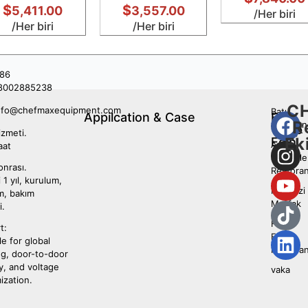
$
$
5,411.00
3,557.00
/Her biri
/Her biri
/Her biri
86
8002885238
C
nfo@chefmaxequipment.com
Batı
Appilcation & Case
Bizi
R
restoran
Takip
izmeti.
Ek
Edin
Asya
aat
Yemekler
onrası.
Restoran
 1 yıl, kurulum,
Merkezi
ım, bakım
Mutfak
i.
Fast
t:
Food
le for global
Restoran
ng, door-to-door
y, and voltage
vaka
ization.