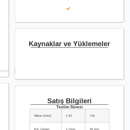
Kaynaklar ve Yüklemeler
Satış Bilgileri
Teslim Süresi
Miktar (Adet)
1-30
>30
Est. Zaman
1-7gün
30 gün