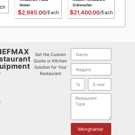
Maker
Dishwasher
Fryer
ch
$
$
$
2,985.00
/Each
21,400.00
/Each
1,
HEFMAX
n
w
Get the Custom
staurant
Quote or Kitchen
uipment
n
Solution for Your
n
Restaurant
n
Menghantar