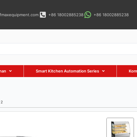
fmaxequipment.com
+86 18002885238
+86 18002885238
nan
Smart Kitchen Automation Series
Kom
12