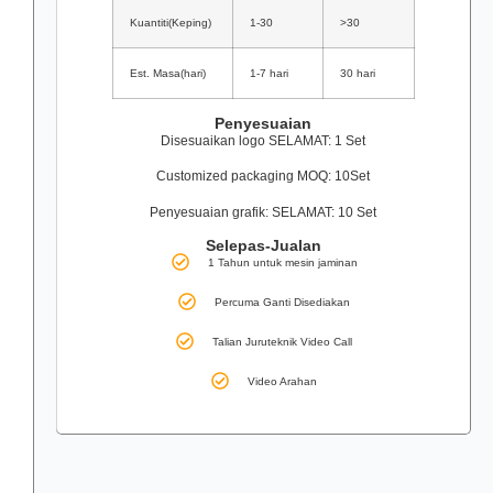
Kuantiti(Keping)
1-30
>30
Est. Masa(hari)
1-7 hari
30 hari
Penyesuaian
Disesuaikan logo SELAMAT: 1 Set
Customized packaging MOQ: 10Set
Penyesuaian grafik: SELAMAT: 10 Set
Selepas-Jualan
1 Tahun untuk mesin jaminan
Percuma Ganti Disediakan
Talian Juruteknik Video Call
Video Arahan