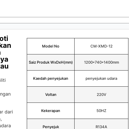
oti
kan
Model No
CM-XMD-12
n
aya
Saiz Produk WxDxH(mm)
1200*740*1400mm
tau
Kaedah penyejukan
penyejukan udara
iti
angan
Voltan
220V
Kekerapan
50HZ
r dari
,
udara
Penyejuk
R134A