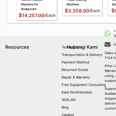
Machine for
Machine
Ma
Restaurant
$
$
3,358.00
/Each
$
14,257.00
/Each
+
1
i
Resources
Hubungi Kami
Tentang Kita
Sales s
Transportation & Delivery
7*24 h
Payment Method
After s
Returned Goods
Warrant
using,
Repair & Warranty
suppor
Free Equipment Consulting
Suppor
Kami Perkhidmatan
Availab
shippi
SOALAN
deliver
Blog
custom
Catalog