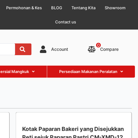
Permohonan & Kes
BLOG
Tentang Kita
Showroom
Contact us
0
Compare
Account
ersial Mangkuk
Persediaan Makanan Peralatan
Kotak Paparan Bakeri yang Disejukkan
Peti sejuk Paparan Pastri CM-XMD-12