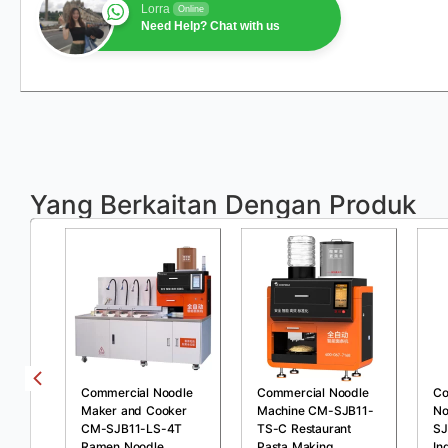
Lorra
Online
Need Help? Chat with us
Yang Berkaitan Dengan Produk
Commercial Noodle
Commercial Noodle
Co
Maker and Cooker
Machine CM-SJB11-
No
CM-SJB11-LS-4T
TS-C Restaurant
SJ
Ramen Noodle
Pasta Making
In