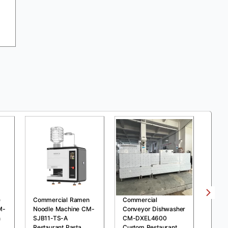
e
Commercial Ramen
Commercial
Comm
M-
Noodle Machine CM-
Conveyor Dishwasher
Pres
n
SJB11-TS-A
CM-DXEL4600
MDXZ
Restaurant Pasta
Custom Restaurant
Chick