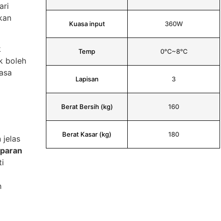
ari
kan
Kuasa input
360W
k
Temp
0℃~8℃
k boleh
asa
Lapisan
3
Berat Bersih (kg)
160
Berat Kasar (kg)
180
 jelas
aparan
ti
h