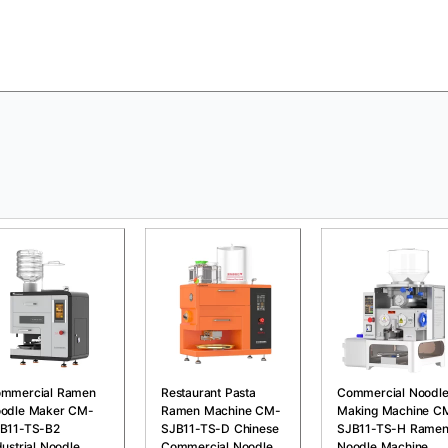
mmercial Ramen
Restaurant Pasta
Commercial Noodl
odle Maker CM-
Ramen Machine CM-
Making Machine C
B11-TS-B2
SJB11-TS-D Chinese
SJB11-TS-H Rame
dustrial Noodle
Commercial Noodle
Noodle Machine