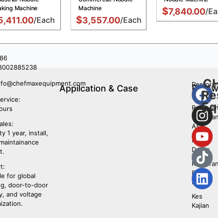
king Machine
Machine
$
7,840.00
/Ea
$
5,411.00
/Each
3,557.00
/Each
86
8002885238
C
nfo@chefmaxequipment.com
Restora
Appilcation & Case
Follo
Re
barat
Us
ervice:
Eq
Restora
ours
Makana
ales:
Asia
y 1 year, install,
Pusat
 maintainance
Dapur
t.
Restora
t:
Fast
le for global
Food
ng, door-to-door
y, and voltage
Kes
ization.
Kajian