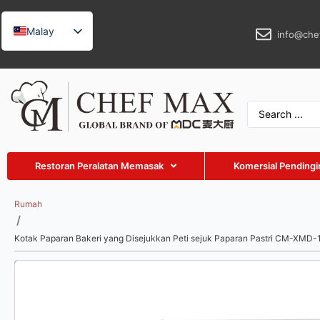
Malay
info@che
English
German
French
Spanish
Russian
Restoran Peralatan Memasak
Komersial Pendingi
Arabic
Turkish
Rumah
/
Vietnamese
Kotak Paparan Bakeri yang Disejukkan Peti sejuk Paparan Pastri CM-XMD-
Thai
Indonesian
Japanese
Korean