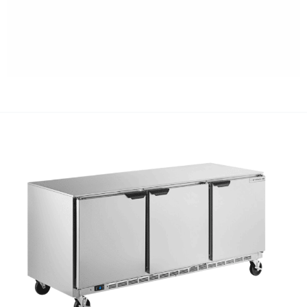
2. Réfrigérateurs et
congélateurs de plan de
travail
L'
réfrigérateurs de plan de travail
et
réfrigérateur sous
comptoir professionnel
Les modèles ont une fonction