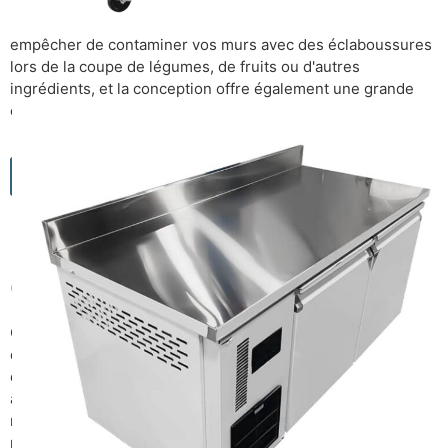
identique, mais le plan de travail du réfrigérateur de
comptoir est livré avec un dosseret à l'arrière pour vous
empêcher de contaminer vos murs avec des éclaboussures
lors de la coupe de légumes, de fruits ou d'autres
ingrédients, et la conception offre également une grande
commodité pour le nettoyage.
Magasinez tous nos réfrigérateurs de plan de travail
3. Réfrigérateur de base
du chef
Ces unités sont des unités polyvalentes pour n'importe
quelle cuisine et, plus important encore, le chef peut mettre
différents ingrédients dans les tiroirs à portée de main sans
avoir à aller et venir dans la cuisine, fournissant au chef un
refroidisseur de tiroir supplémentaire. Meilleure capacité de
poids, vous pouvez donc placer la cuisinière à gaz de