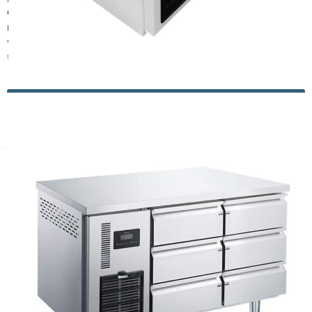
comptoir ou le gril commercial sur le dessus du
réfrigérateur de base du chef et obtenir les ingrédients dont
vous avez besoin en dessous, ce qui vous fait gagner du
temps en cuisine.
Magasinez tous nos réfrigérateurs commerciaux de
base de chef
Résumé
Réfrigérateur commercial sous le comptoir
sont un
excellent choix pour toute cuisine compacte, et je suis
sûr que vous avez une idée claire de ce dont vous avez
besoin en lisant ce qui précède, alors contactez
Chef
max
, pour un équipement de réfrigération de cuisine