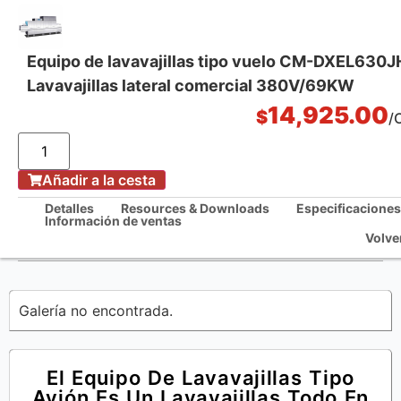
Equipo de lavavajillas tipo vuelo CM-DXEL630
Lavavajillas lateral comercial 380V/69KW
Soluciones integrales de cocina
14,925.00
$
/
Añadir a la cesta
Casa
/
Detalles
Resources & Downloads
Especificaciones
Información de ventas
Equipo de lavavajillas tipo vuelo CM-DXEL630JHH Lavavajillas lateral
Volve
comercial 380V/69KW
Galería no encontrada.
El Equipo De Lavavajillas Tipo
Avión Es Un Lavavajillas Todo En