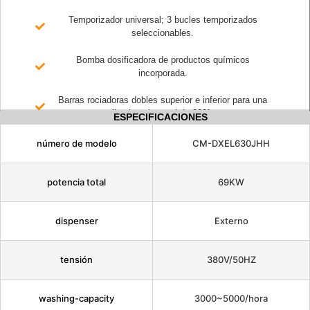
Temporizador universal; 3 bucles temporizados
seleccionables.
Bomba dosificadora de productos químicos
incorporada.
Barras rociadoras dobles superior e inferior para una
limpieza integral de 360°.
ESPECIFICACIONES
número de modelo
CM-DXEL630JHH
potencia total
69KW
dispenser
Externo
tensión
380V/50HZ
washing-capacity
3000~5000/hora