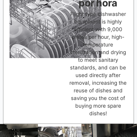
por hora
Flight type dishwasher
equipment is highly
efficient with 9,000
plates per hour, high-
temperature
sterilization and drying
to meet sanitary
standards, and can be
used directly after
removal, increasing the
reuse of dishes and
saving you the cost of
buying more spare
dishes!