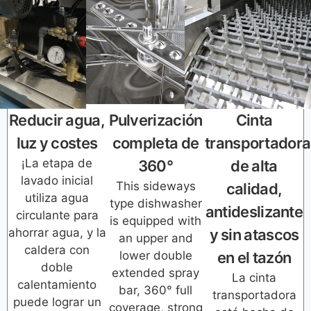
Reducir agua,
Pulverización
Cinta
luz y costes
completa de
transportadora
¡La etapa de
360°
de alta
lavado inicial
This sideways
calidad,
utiliza agua
type dishwasher
antideslizante
circulante para
is equipped with
ahorrar agua, y la
y sin atascos
an upper and
caldera con
lower double
en el tazón
doble
extended spray
La cinta
calentamiento
bar, 360° full
transportadora
puede lograr un
coverage, strong