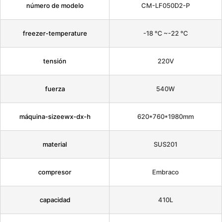
número de modelo
CM-LF050D2-P
freezer-temperature
-18 ℃ ~-22 ℃
tensión
220V
fuerza
540W
máquina-sizeewx-dx-h
620*760*1980mm
material
SUS201
compresor
Embraco
capacidad
410L