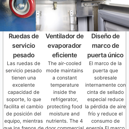
Ruedas de
Ventilador de
Diseño de
servicio
evaporador
marco de
pesado
eficiente
puerta único
Las ruedas de
The air-cooled
El marco de la
servicio pesado
mode maintains
puerta que
tienen una
a constant
sobresale
excelente
temperature
internamente con
capacidad de
inside the
cinta de sellado
soporte, lo que
refrigerator,
especial reduce
facilita el cambio
protecting food
la pérdida de aire
de posición del
moisture and
frío y reduce el
equipo, mientras
nutrients. The 4
consumo de
que los frenos de
door commercial
energía.El marco