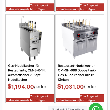
Zum Angebot
Zum Angebot
In den Warenkorb
hinzufügen
In den Warenkorb
hinzufügen
Gas-Nudelkocher für
Restaurant-Nudelkocher
Restaurants, CM-3-R-14,
CM-GH-988 Doppeltank-
automatischer 3-Kopf-
Gas-Nudelkocher mit 12
Nudelkocher
Körben
$
$
1,194.00
1,031.00
/jeder
/jeder
Zum Angebot
Zum Angebot
In den Warenkorb
hinzufügen
In den Warenkorb
hinzufügen
Need Help?
Chat with us