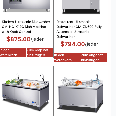
Kitchen Ultrasonic Dishwasher
Restaurant Ultrasonic
CM-HC-K12C Dish Machine
Dishwasher CM-ZN600 Fully
with Knob Control
Automatic Ultrasonic
Dishwasher
$
875.00
/jeder
$
794.00
/jeder
In den
Zum Angebot
Warenkorb
hinzufügen
In den
Zum Angebot
Warenkorb
hinzufügen