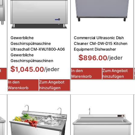
Gewerbliche
Commercial Ultrasonic Dish
Geschirrspülmaschine
Cleaner CM-DW-D15 Kitchen
Ultraschall CM-XWJ1800-A06
Equipment Dishwasher
Gewerbliche
$
896.00
/jeder
Geschirrspülmaschinen
$
1,045.00
/jeder
t
In den
Zum Angebot
Warenkorb
hinzufügen
In den
Zum Angebot
Warenkorb
hinzufügen