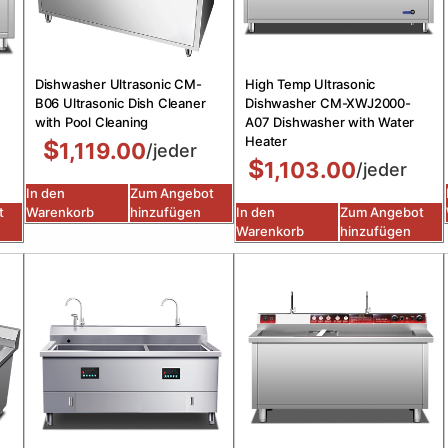
Dishwasher Ultrasonic CM-
High Temp Ultrasonic
B06 Ultrasonic Dish Cleaner
Dishwasher CM-XWJ2000-
with Pool Cleaning
A07 Dishwasher with Water
Heater
$
1,119.00
/jeder
$
1,103.00
/jeder
In den
Zum Angebot
t
Warenkorb
hinzufügen
In den
Zum Angebot
Warenkorb
hinzufügen