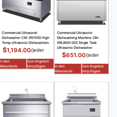
Commercial Ultrasonic
Commercial Ultrasonic
Dishwasher CM-ZN1500 High
Dishwashing Machine CM-
Temp Ultrasonic Dishwashers
XWJ800-002 Single Tank
Ultrasonic Dishwasher
$
1,194.00
/jeder
$
651.00
/jeder
In den
Zum Angebot
Warenkorb
hinzufügen
In den
Zum Angebot
Warenkorb
hinzufügen