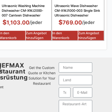
Ultrasonic Washing Machine
Ultrasonic Wave Dishwasher
Dishwasher CM-XWJ2000-
CM-XWJ1000-003 Single Sink
007 Canteen Dishwasher
Ultrasonic Dishwasher
$
$
1,103.00
769.00
/jeder
/jeder
In den
Zum Angebot
In den
Zum Angebot
Warenkorb
hinzufügen
Warenkorb
hinzufügen
HEFMAX
n
Get the Custom
staurant
nt
Quote or Kitchen
srüstung
Solution for Your
Restaurant
nt