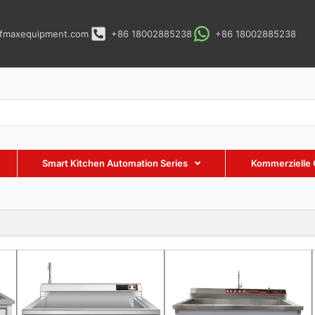
fmaxequipment.com
+86 18002885238
+86 18002885238
Smart Kitchen Automation Series
Kommerzielle 