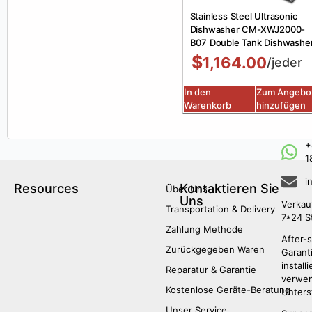
Stainless Steel Ultrasonic
Dishwasher CM-XWJ2000-
B07 Double Tank Dishwashe
$
1,164.00
/jeder
In den
Zum Angebo
Warenkorb
hinzufügen
+
1
i
Resources
Kontaktieren Sie
Über Uns
Uns
Verkau
Transportation & Delivery
7*24 S
Zahlung Methode
After-s
Zurückgegeben Waren
Garanti
install
Reparatur & Garantie
verwen
Kostenlose Geräte-Beratung
Unters
Unser Service