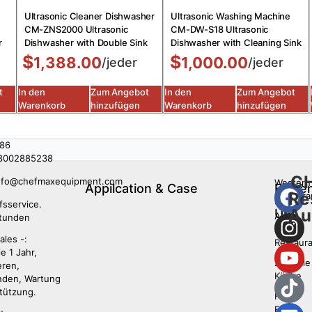
Ultrasonic Cleaner Dishwasher
Ultrasonic Washing Machine
CM-ZNS2000 Ultrasonic
CM-DW-S18 Ultrasonic
r
Dishwasher with Double Sink
Dishwasher with Cleaning Sink
$
$
1,388.00
1,000.00
/jeder
/jeder
t
In den
Zum Angebot
In den
Zum Angebot
Warenkorb
hinzufügen
Warenkorb
hinzufügen
86
8002885238
C
nfo@chefmaxequipment.com
Western
Appilcation & Case
Folge
Re
restaura
Sie
fsservice.
Au
Uns
Asian
tunden
Food
ales -:
Restaura
e 1 Jahr,
Zentrale
ieren,
Küche
den, Wartung
tützung.
Fast-
Food-