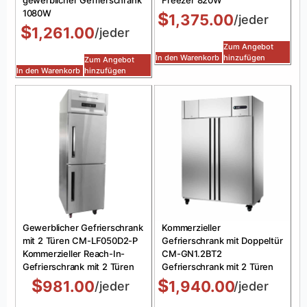
1080W
$
1,375.00
/jeder
$
1,261.00
/jeder
Zum Angebot
In den Warenkorb
hinzufügen
Zum Angebot
In den Warenkorb
hinzufügen
Gewerblicher Gefrierschrank
Kommerzieller
mit 2 Türen CM-LF050D2-P
Gefrierschrank mit Doppeltür
Kommerzieller Reach-In-
CM-GN1.2BT2
Gefrierschrank mit 2 Türen
Gefrierschrank mit 2 Türen
$
$
981.00
1,940.00
/jeder
/jeder