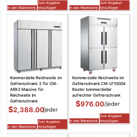
Zum Angebot
Zum Angebot
In den Warenkorb
hinzufügen
In den Warenkorb
hinzufügen
Kommerzielle Reichweite im
Kommerzielle Reichweite im
Gefrierschrank 3 Tür CM-
Gefrierschrank CM-LF100D4
ARX3 Massive Tür
Bester kommerzieller
Reichweite im
aufrechter Gefrierschrank
Gefrierschrank
$
976.00
/jeder
$
2,388.00
/jeder
Zum Angebot
In den Warenkorb
hinzufügen
Zum Angebot
In den Warenkorb
hinzufügen