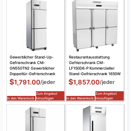
Gewerblicher Stand-Up-
Restaurantausstattung
Gefrierschrank CM-
Gefrierschrank CM-
GN550TN2 Gewerblicher
LF150D6-P Kommerzieller
Doppeltür-Gefrierschrank
Stand-Gefrierschrank 1650W
$
$
1,791.00
1,857.00
/jeder
/jeder
Zum Angebot
Zum Angebot
In den Warenkorb
hinzufügen
In den Warenkorb
hinzufügen