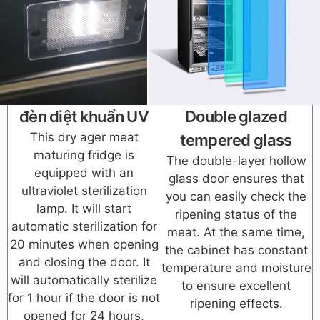
đèn diệt khuẩn UV
Double glazed
This dry ager meat
tempered glass
maturing fridge is
The double-layer hollow
equipped with an
glass door ensures that
ultraviolet sterilization
you can easily check the
lamp. It will start
ripening status of the
automatic sterilization for
meat. At the same time,
20 minutes when opening
the cabinet has constant
and closing the door. It
temperature and moisture
will automatically sterilize
to ensure excellent
for 1 hour if the door is not
ripening effects.
opened for 24 hours,