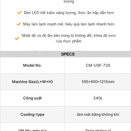
lượng
Đèn LED tiết kiệm năng lượng, thức ăn hấp dẫn hơn
Máy làm lạnh mạnh mẽ, hiệu quả làm lạnh nhanh hơn
Nhiệt độ và độ ẩm bên trong tủ không đổi, khóa độ tươi
của thực phẩm
Ultraviolet short-wave sterilization system
SPECS
Model No.
CM-USF-72S
Machine Size(L×W×H)
595*600*1215mm
Công suất
240L
Cooling-type
làm mát bằng không khí
Vật liệu máy rủa
Thép không gỉ