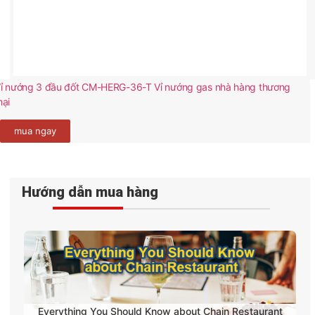
ỉ nướng 3 đầu đốt CM-HERG-36-T Vỉ nướng gas nhà hàng thương
ại
mua ngay
Hướng dẫn mua hàng
Everything You Should Know about Chain Restaurant