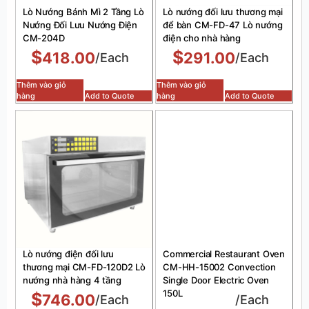
Lò Nướng Bánh Mì 2 Tầng Lò
Lò nướng đối lưu thương mại
Nướng Đối Lưu Nướng Điện
để bàn CM-FD-47 Lò nướng
CM-204D
điện cho nhà hàng
$
$
418.00
291.00
/Each
/Each
Thêm vào giỏ
Thêm vào giỏ
hàng
Add to Quote
hàng
Add to Quote
Lò nướng điện đối lưu
Commercial Restaurant Oven
thương mại CM-FD-120D2 Lò
CM-HH-15002 Convection
nướng nhà hàng 4 tầng
Single Door Electric Oven
150L
$
746.00
/Each
/Each