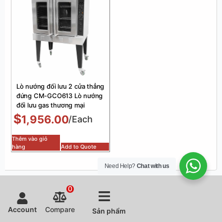
Lò nướng đối lưu 2 cửa thẳng
đứng CM-GCO613 Lò nướng
đối lưu gas thương mại
$
1,956.00
/Each
Thêm vào giỏ
hàng
Add to Quote
Need Help?
Chat with us
0
Account
Compare
Sản phẩm