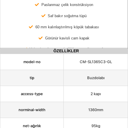
Paslanmaz çelik konstrüksiyon
Saf bakır soğutma tüpü
60 mm kalınlaştırılmış köpük tabakası
Görünür kavisli cam kapak
Yüksek soğutma verimliliği ve enerji tasarrufu
ÖZELLİKLER
model-no
CM-SL1365C3-GL
tip
Buzdolabı
access-type
2 kapı
norminal-width
1360mm
net-ağırlık
95kg