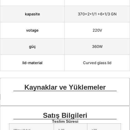
kapasite
370+2*1/1 +6*1/3 GN
votage
220V
güç
360W
lid-material
Curved glass lid
Kaynaklar ve Yüklemeler
Satış Bilgileri
Teslim Süresi