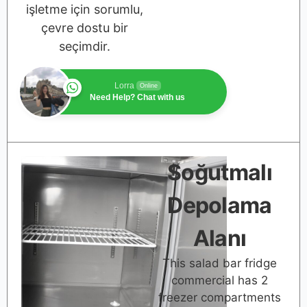
işletme için sorumlu,
çevre dostu bir
seçimdir.
Lorra
Online
Need Help? Chat with us
Soğutmalı
Depolama
Alanı
This salad bar fridge
commercial has 2
freezer compartments