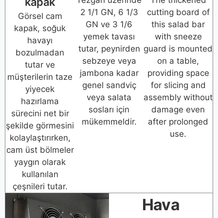
kapak
2 1/1 GN, 6 1/3
cutting board of
Görsel cam
GN ve 3 1/6
this salad bar
kapak, soğuk
yemek tavası
with sneeze
havayı
tutar, peynirden
guard is mounted
bozulmadan
sebzeye veya
on a table,
tutar ve
jambona kadar
providing space
müşterilerin taze
genel sandviç
for slicing and
yiyecek
veya salata
assembly without
hazırlama
sosları için
damage even
sürecini net bir
mükemmeldir.
after prolonged
şekilde görmesini
use.
kolaylaştırırken,
cam üst bölmeler
yaygın olarak
kullanılan
çeşnileri tutar.
Hava