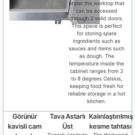
under the worktop that
can be accessed
through 2 solid doors.
This space is perfect
for storing spare
ingredients such as
sauces and items such
as dough. The
temperature inside the
cabinet ranges from 2
to 8 degrees Celsius,
keeping food fresh for
reliable storage in a hot
kitchen.
Görünür
Tava Astarlı
Kalınlaştırılmış
kavisli cam
Üst
kesme tahtası
Tezgah üzerinde
The thickened