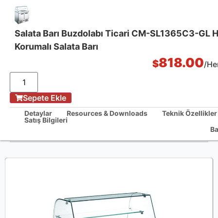
Salata Barı Buzdolabı Ticari CM-SL1365C3-GL 
Korumalı Salata Barı
Tek Noktadan Mutfak Çözümleri
818.00
$
/Her
Sepete Ekle
Ev
/
Detaylar
Resources & Downloads
Teknik Özellikler
Satış Bilgileri
Salata Barı Buzdolabı Ticari CM-SL1365C3-GL Hapşırma Korumalı
Ba
Salata Barı