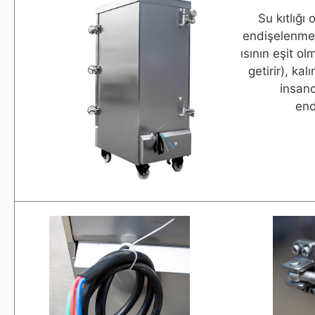
Su kıtlığı
endişelenmeyi
ısının eşit o
getirir), ka
insanc
end