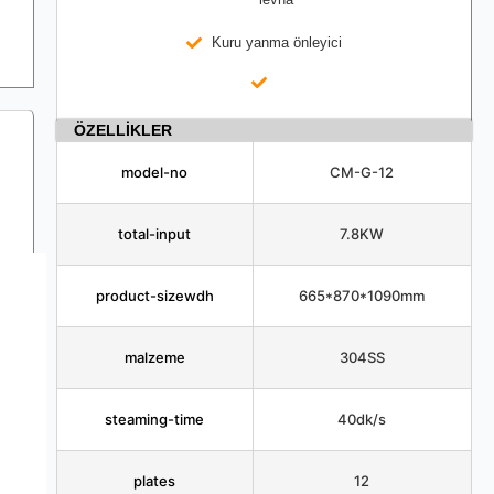
Kuru yanma önleyici
ÖZELLİKLER
model-no
CM-G-12
total-input
7.8KW
product-sizewdh
665*870*1090mm
malzeme
304SS
steaming-time
40dk/s
plates
12