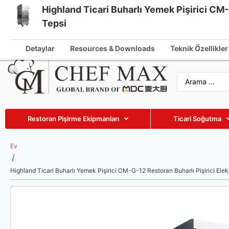
Highland Ticari Buharlı Yemek Pişirici CM-G
Turkish
Tepsi
info@che
English
Detaylar
Resources & Downloads
Teknik Özellikler
German
French
Spanish
Russian
Restoran Pişirme Ekipmanları
Ticari Soğutma
Arabic
Vietnamese
Ev
/
Thai
Highland Ticari Buharlı Yemek Pişirici CM-G-12 Restoran Buharlı Pişirici Elekt
Indonesian
Malay
Japanese
Korean