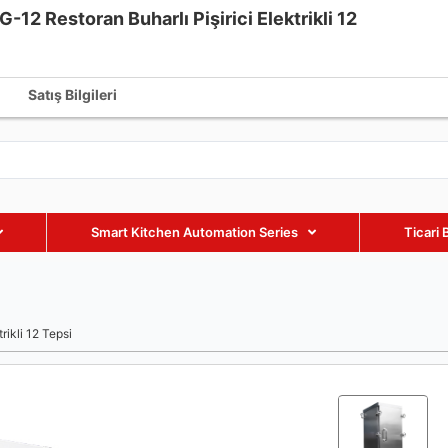
-12 Restoran Buharlı Pişirici Elektrikli 12
fmaxequipment.com
+86 18002885238
+86 18002885238
Satış Bilgileri
Smart Kitchen Automation Series
Ticari 
rikli 12 Tepsi