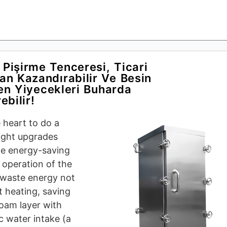
 Pişirme Tenceresi, Ticari
an Kazandırabilir Ve Besin
n Yiyecekleri Buharda
rebilir!
e heart to do a
eight upgrades
ne energy-saving
 operation of the
t waste energy not
t heating, saving
foam layer with
c water intake (a