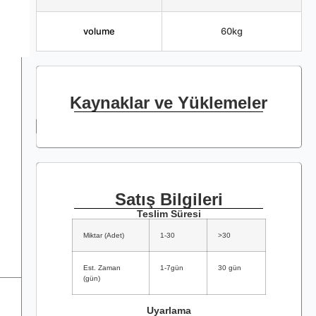
volume
60kg
Kaynaklar ve Yüklemeler
Satış Bilgileri
Teslim Süresi
Miktar (Adet)
1-30
>30
Est. Zaman
1-7gün
30 gün
(gün)
Uyarlama