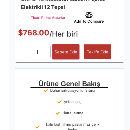
Elektrikli 12 Tepsi
Ticari Pirinç Vapurları
Add To Compare
$
768.00
/Her biri
Sepete Ekle
Teklife Ekle
Ürüne Genel Bakış
Buhar sirkülasyonlu ısıtma
yeterli güç
Hatta ısıtma
kalınlaştırılmış paslanmaz çelik
levha