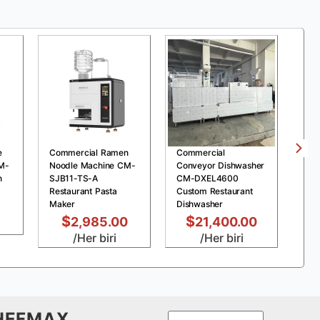
e
Commercial Ramen
Commercial
Com
M-
Noodle Machine CM-
Conveyor Dishwasher
Pre
n
SJB11-TS-A
CM-DXEL4600
MDX
Restaurant Pasta
Custom Restaurant
Chi
Maker
Dishwasher
Fry
$
$
2,985.00
21,400.00
/Her biri
/Her biri
HEFMAX