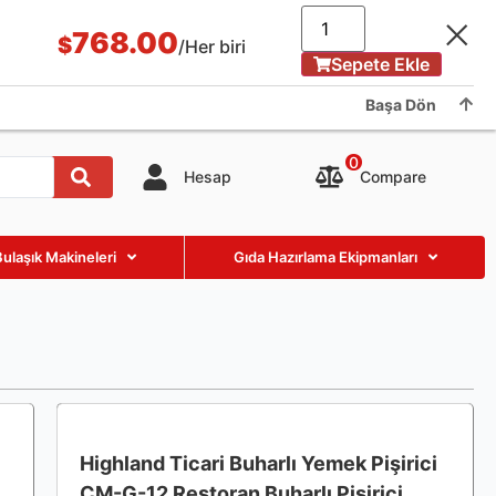
Uygulama ve Vaka
blog
hakkımızda
Showroom
768.00
$
/Her biri
Sepete Ekle
Contact us
Başa Dön
0
Compare
Hesap
Bulaşık Makineleri
Gıda Hazırlama Ekipmanları
Highland Ticari Buharlı Yemek Pişirici
CM-G-12 Restoran Buharlı Pişirici