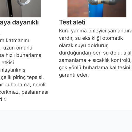
ya dayanıklı
Test aleti
Kuru yanma önleyici şamandır
u
vardır, su eksikliği otomatik
tım katmanını
olarak suyu doldurur,
ın, uzun ömürlü
durduğundan beri su dolu, akıll
ha hızlı buharlama
zamanlama + sıcaklık kontrolü,
 etkisi
çok yönlü buharlama kalitesini
ınlaştırılmış
garanti eder.
elik pirinç tepsisi,
rar buharlama, nemli
korkmaz, paslanması
dir.