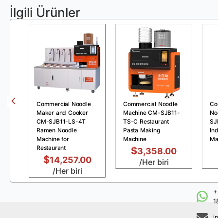
İlgili Ürünler
Commercial Noodle
Commercial Noodle
Co
Maker and Cooker
Machine CM-SJB11-
No
CM-SJB11-LS-4T
TS-C Restaurant
SJ
Ramen Noodle
Pasta Making
Ind
Machine for
Machine
Ma
Restaurant
$
3,358.00
$
14,257.00
/Her biri
/Her biri
+
1
i