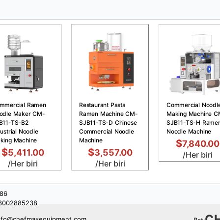
mmercial Ramen
Restaurant Pasta
Commercial Noodl
odle Maker CM-
Ramen Machine CM-
Making Machine C
B11-TS-B2
SJB11-TS-D Chinese
SJB11-TS-H Rame
ustrial Noodle
Commercial Noodle
Noodle Machine
king Machine
Machine
$
7,840.00
$
$
5,411.00
3,557.00
/Her biri
/Her biri
/Her biri
86
8002885238
C
nfo@chefmaxequipment.com
Batı