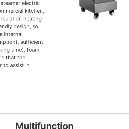
 steamer electric
commercial kitchen,
irculation heating
endly design, so
e internal
ption), sufficient
oking time), foam
re that the
 to assist in
Multifunction