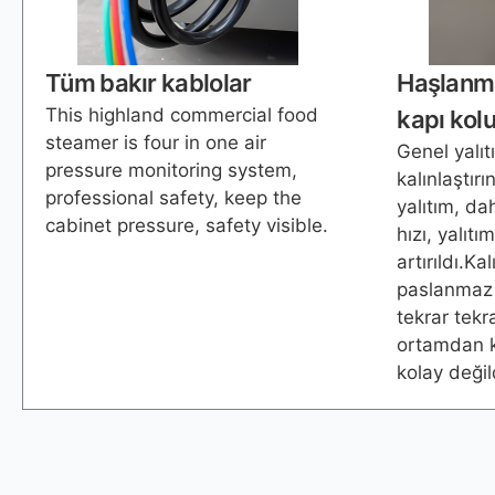
Tüm bakır kablolar
Haşlanma
This highland commercial food
kapı kol
steamer is four in one air
Genel yalı
pressure monitoring system,
kalınlaştır
professional safety, keep the
yalıtım, da
cabinet pressure, safety visible.
hızı, yalıtım
artırıldı.Kal
paslanmaz ç
tekrar tek
ortamdan 
kolay değil