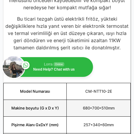
menüsünü önceden kaydedebilir ve kompakt boyut
neredeyse her kompakt mutfağa sığar!
Bu ticari tezgah üstü elektrikli fritöz, yükteki
değişikliklere hızla yanıt veren bir elektronik termostat
ve termal verimliliği en üst düzeye çıkaran, ısıyı hızla
geri döndüren ve enerji tüketimini azaltan 11KW
tamamen daldırılmış şerit ısıtıcı ile donatılmıştır.
Lorra
Online
Need Help? Chat with us
Model Numarası
CM-NTT10-2E
Makine boyutu (G x D x Y)
680*700*510mm
Pişirme Alanı GxDxY (mm)
257*340*60mm