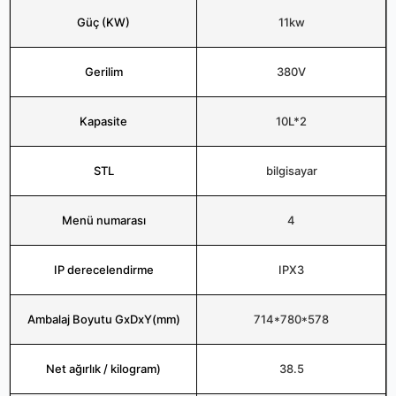
Güç (KW)
11kw
Gerilim
380V
Kapasite
10L*2
STL
bilgisayar
Menü numarası
4
IP derecelendirme
IPX3
Ambalaj Boyutu GxDxY(mm)
714*780*578
Net ağırlık / kilogram)
38.5