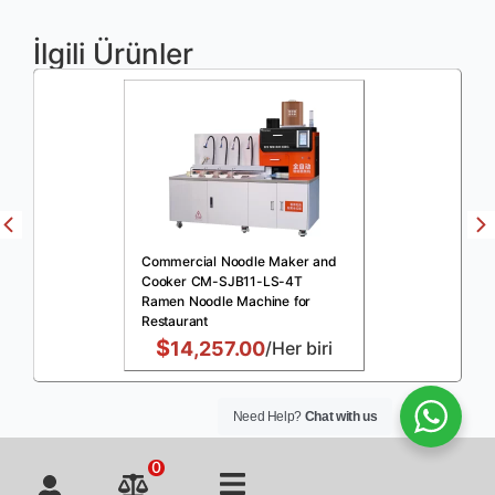
İlgili Ürünler
Commercial Noodle Maker and
Cooker CM-SJB11-LS-4T
Ramen Noodle Machine for
Restaurant
$
14,257.00
/Her biri
Need Help?
Chat with us
0