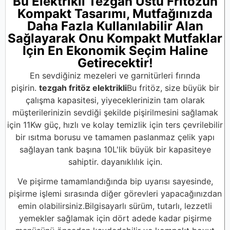
Bu Elektrikli Tezgah Üstü Fritözün
Kompakt Tasarımı, Mutfağınızda
Daha Fazla Kullanılabilir Alan
Sağlayarak Onu Kompakt Mutfaklar
Için En Ekonomik Seçim Haline
Getirecektir!
En sevdiğiniz mezeleri ve garnitürleri fırında
pişirin.
tezgah fritöz elektrikli
Bu fritöz, size büyük bir
çalışma kapasitesi, yiyeceklerinizin tam olarak
müşterilerinizin sevdiği şekilde pişirilmesini sağlamak
için 11Kw güç, hızlı ve kolay temizlik için ters çevrilebilir
bir ısıtma borusu ve tamamen paslanmaz çelik yapı
sağlayan tank başına 10L'lik büyük bir kapasiteye
sahiptir. dayanıklılık için.
Ve pişirme tamamlandığında bip uyarısı sayesinde,
pişirme işlemi sırasında diğer görevleri yapacağınızdan
emin olabilirsiniz.Bilgisayarlı sürüm, tutarlı, lezzetli
yemekler sağlamak için dört adede kadar pişirme