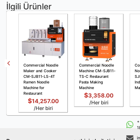
İlgili Ürünler
Commercial Noodle
Commercial Noodle
Co
Maker and Cooker
Machine CM-SJB11-
No
CM-SJB11-LS-4T
TS-C Restaurant
SJ
Ramen Noodle
Pasta Making
Ind
Machine for
Machine
Ma
Restaurant
$
3,358.00
$
14,257.00
/Her biri
/Her biri
+
1
i