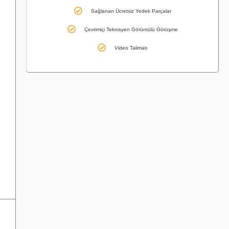
Sağlanan Ücretsiz Yedek Parçalar
Çevrimiçi Teknisyen Görüntülü Görüşme
Video Talimatı
n