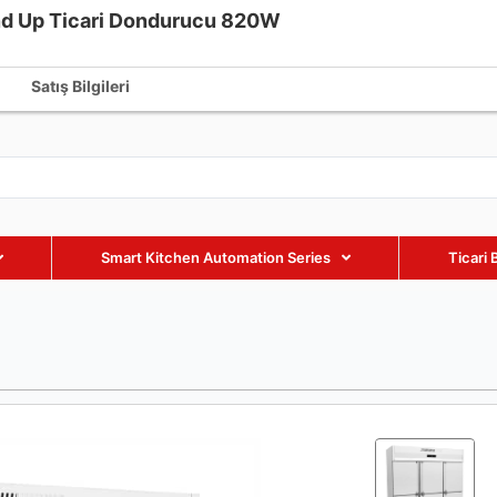
nd Up Ticari Dondurucu 820W
fmaxequipment.com
+86 18002885238
+86 18002885238
Satış Bilgileri
Smart Kitchen Automation Series
Ticari 