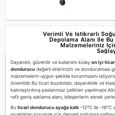
Verimli Ve Istikrarlı So
Depolama Alanı Ile Bu 
Malzemeleriniz Içi
Sağlay
Dayanıklı, güvenilir ve kullanımı kolay
en iyi ticar
dondurucu
değerli etlerinizin ve dondurulması 
malzemelerin uygun şekilde korunmasını istiyor
önemlidir.Bu ticari buzdolabı, dayanıklılık ve kla
kalınlaştırılmış paslanmaz çelikten yapılmıştır.Altı
raflı geniş saklama alanı, bileşenlerin esnek yerle
Bu
ticari dondurucu ayağa kalk
-12°C ile -18°C 
sıcaklıkları korumak için dengeli soğutma sağla