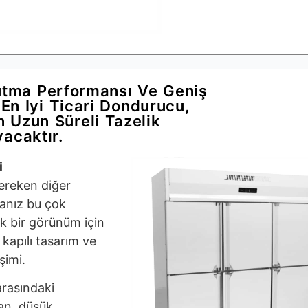
ğutma Performansı Ve Geniş
En Iyi Ticari Dondurucu,
n Uzun Süreli Tazelik
acaktır.
i
gereken diğer
sanız bu çok
sik bir görünüm için
 kapılı tasarım ve
şimi.
arasındaki
yan, düşük