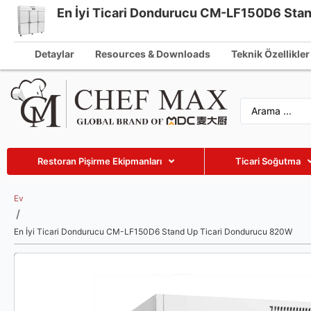
En İyi Ticari Dondurucu CM-LF150D6 Sta
Turkish
info@che
English
Detaylar
Resources & Downloads
Teknik Özellikler
German
French
Spanish
Russian
Restoran Pişirme Ekipmanları
Ticari Soğutma
Arabic
Vietnamese
Ev
/
Thai
En İyi Ticari Dondurucu CM-LF150D6 Stand Up Ticari Dondurucu 820W
Indonesian
Malay
Japanese
Korean