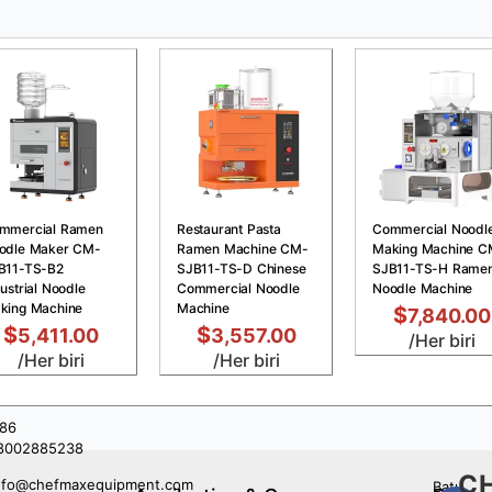
mmercial Ramen
Restaurant Pasta
Commercial Noodl
odle Maker CM-
Ramen Machine CM-
Making Machine C
B11-TS-B2
SJB11-TS-D Chinese
SJB11-TS-H Rame
ustrial Noodle
Commercial Noodle
Noodle Machine
king Machine
Machine
$
7,840.00
$
$
5,411.00
3,557.00
/Her biri
/Her biri
/Her biri
86
8002885238
C
nfo@chefmaxequipment.com
Batı