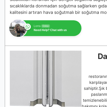
sıcaklıklarda donmadan soğutma sağlarken gıda
kalitesini artıran hava soğutmalı bir soğutma mo
Lorra
Online
Need Help? Chat with us
Da
restoranı
karşılaya
sahiptir.Şık
paslanm
temizlenebil
bakımını kola