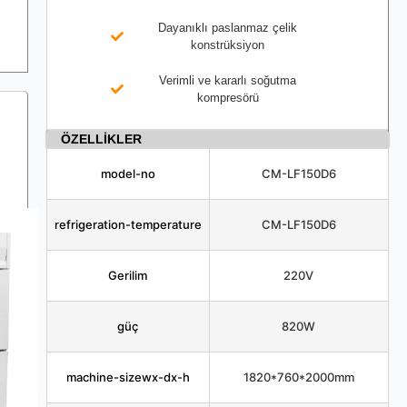
Dayanıklı paslanmaz çelik
konstrüksiyon
Verimli ve kararlı soğutma
kompresörü
ÖZELLİKLER
model-no
CM-LF150D6
refrigeration-temperature
CM-LF150D6
Gerilim
220V
güç
820W
machine-sizewx-dx-h
1820*760*2000mm