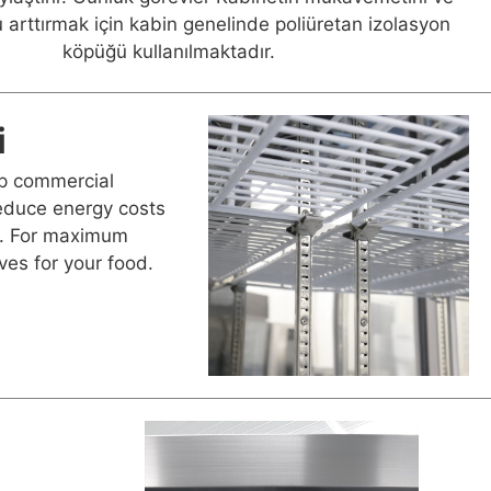
 arttırmak için kabin genelinde poliüretan izolasyon
köpüğü kullanılmaktadır.
i
 up commercial
reduce energy costs
e. For maximum
lves for your food.