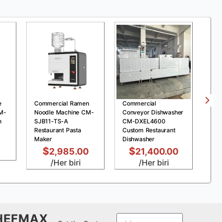
e
Commercial Ramen
Commercial
Com
M-
Noodle Machine CM-
Conveyor Dishwasher
Pre
n
SJB11-TS-A
CM-DXEL4600
MDX
Restaurant Pasta
Custom Restaurant
Chi
Maker
Dishwasher
Fry
$
$
2,985.00
21,400.00
/Her biri
/Her biri
HEFMAX