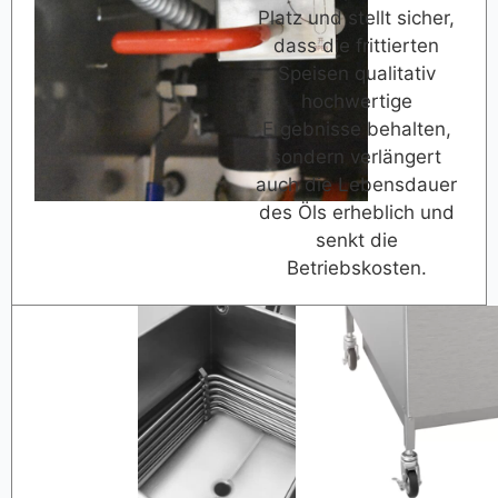
Platz und stellt sicher,
dass die frittierten
Speisen qualitativ
hochwertige
Ergebnisse behalten,
sondern verlängert
auch die Lebensdauer
des Öls erheblich und
senkt die
Betriebskosten.