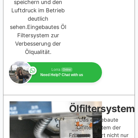
speichern und den
Luftdruck im Betrieb
deutlich
sehen.Eingebautes Öl
Filtersystem zur
Verbesserung der
Ölqualität.
Lorra
Online
Need Help? Chat with us
Ölfiltersystem
Das eingebaute
Ölfiltersystem der
Fritteuse spart nicht nur