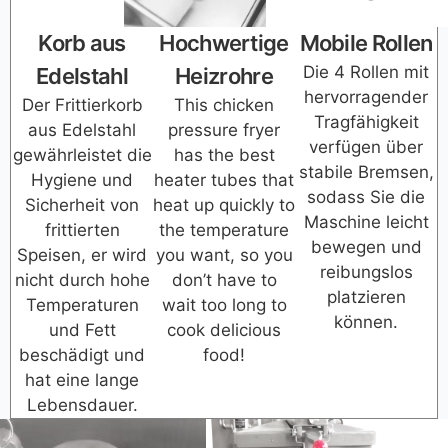
Korb aus
Hochwertige
Mobile Rollen
Die 4 Rollen mit
Edelstahl
Heizrohre
hervorragender
Der Frittierkorb
This chicken
Tragfähigkeit
aus Edelstahl
pressure fryer
verfügen über
gewährleistet die
has the best
stabile Bremsen,
Hygiene und
heater tubes that
sodass Sie die
Sicherheit von
heat up quickly to
Maschine leicht
frittierten
the temperature
bewegen und
Speisen, er wird
you want, so you
reibungslos
nicht durch hohe
don’t have to
platzieren
Temperaturen
wait too long to
können.
und Fett
cook delicious
beschädigt und
food!
hat eine lange
Lebensdauer.