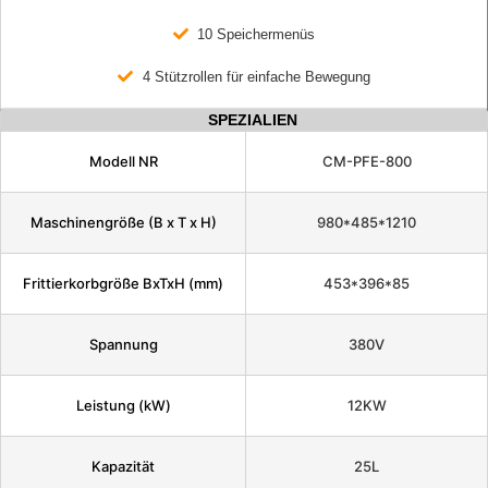
10 Speichermenüs
4 Stützrollen für einfache Bewegung
SPEZIALIEN
Modell NR
CM-PFE-800
Maschinengröße (B x T x H)
980*485*1210
Frittierkorbgröße BxTxH (mm)
453*396*85
Spannung
380V
Leistung (kW)
12KW
Kapazität
25L