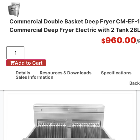
Commercial Double Basket Deep Fryer CM-EF-
Commercial Deep Fryer Electric with 2 Tank 28
One Stop Kitchen Solutions
960.00
$
/
/
Add to Cart
Nhà
Commercial Double Basket Deep Fryer CM-EF-18C Commercial Deep
Details
Resources & Downloads
Specifications
Fryer Electric with 2 Tank 28L*2
Sales Information
Back