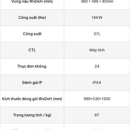
Vùng nấu WxDxH (mm)
380 * 396 * 85mm
Công suất (Kw)
14KW
Công suất
27L
CTL
Máy tính
Thực đơn không.
24
Đánh giá IP
IPX4
Kích thước đóng gói WxDxH (mm)
990*530*1300
Trọng lượng tịnh / kg)
67