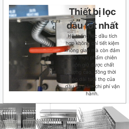
Thiết bị lọc
dầu tốt nhất
Hệ thống lọc dầu tích
hợp không chỉ tiết kiệm
không gian mà còn đảm
bảo thực phẩm chiên
luôn giữ được chất
lượng cao, đồng thời
kéo dài tuổi thọ của
dầu và giảm chi phí vận
hành.