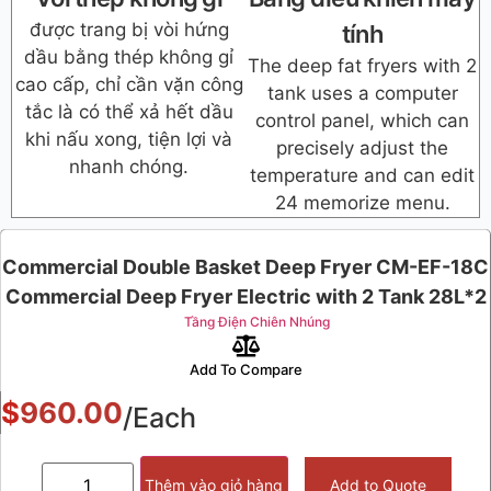
được trang bị vòi hứng
tính
dầu bằng thép không gỉ
The deep fat fryers with 2
cao cấp, chỉ cần vặn công
tank uses a computer
tắc là có thể xả hết dầu
control panel, which can
khi nấu xong, tiện lợi và
precisely adjust the
nhanh chóng.
temperature and can edit
24 memorize menu.
Commercial Double Basket Deep Fryer CM-EF-18C
Commercial Deep Fryer Electric with 2 Tank 28L*2
Tầng Điện Chiên Nhúng
Add To Compare
$
960.00
/Each
Thêm vào giỏ hàng
Add to Quote