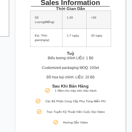
Sales Information
Thời Gian Dẫn
Số
1-30
>30
Lượng(Miếng)
Est. Thời
1-7 ngày
30 ngày
gian(ngày)
Tuỳ
Biểu tượng chỉnh LIỆU: 1 Bộ
Customized packaging MOQ: 10Set
Đồ họa tuỳ chỉnh: LIỆU: 10 Bộ
Sau Khi Bán Hàng
1 Năm cho máy móc bảo hành
Các Bộ Phận Cung Cấp Phụ Tùng Miễn Phí
Trực Tuyến Kỹ Thuật Viên Cuộc Gọi Video
Hướng Dẫn Video