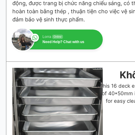
động, được trang bị chức năng chiếu sáng, có th
hoàn toàn bằng thép , thuận tiện cho việc vệ s
đảm bảo vệ sinh thực phẩm.
Lorra
Online
Need Help? Chat with us
Khô
This 16 deck e
of 40*50mm i
for easy cle