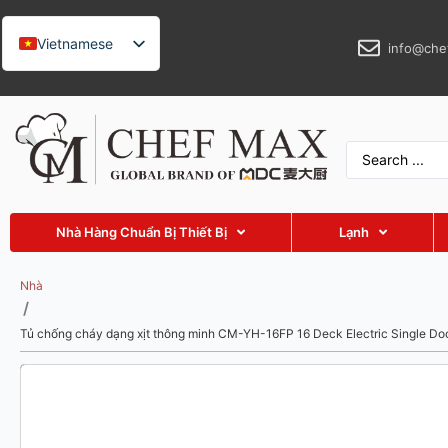
Vietnamese
info@che
English
German
French
Spanish
Russian
Nhà Hàng Chuẩn Bị Thiết Bị
Lạnh
Arabic
Turkish
Nhà
/
Thai
Tủ chống cháy dạng xịt thông minh CM-YH-16FP 16 Deck Electric Single Doo
Indonesian
Malay
Japanese
Korean