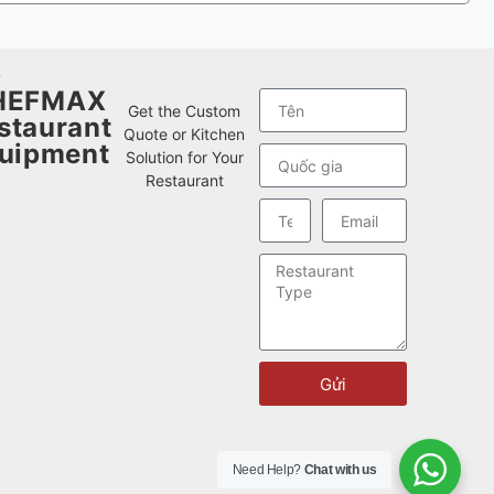
w
HEFMAX
Get the Custom
staurant
Quote or Kitchen
uipment
Solution for Your
Restaurant
Gửi
Need Help?
Chat with us