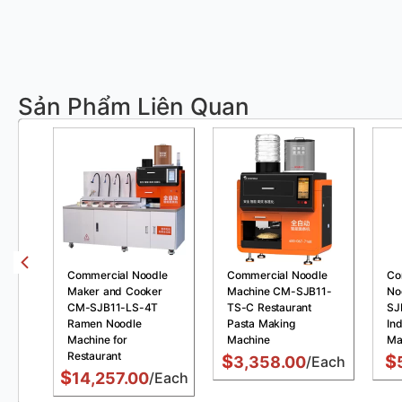
Sản Phẩm Liên Quan
Commercial Noodle
Commercial Noodle
Co
Maker and Cooker
Machine CM-SJB11-
No
CM-SJB11-LS-4T
TS-C Restaurant
SJ
Ramen Noodle
Pasta Making
Ind
Machine for
Machine
Ma
Restaurant
$
$
3,358.00
/Each
$
14,257.00
/Each