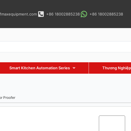
fmaxequipment.com
+86 18002885238
+86 18002885238
Smart Kitchen Automation Series
Thương Nghiệp
r Proofer