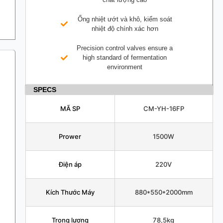
Ống nhiệt ướt và khô, kiểm soát
nhiệt độ chính xác hơn
Precision control valves ensure a
high standard of fermentation
environment
SPECS
MÃ SP
CM-YH-16FP
Prower
1500W
Điện áp
220V
Kích Thước Máy
880*550*2000mm
Trọng lượng
78,5kg