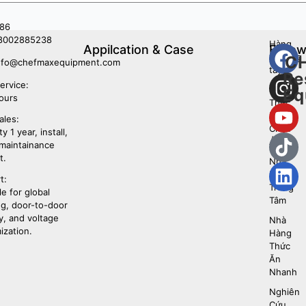
86
8002885238
Hàng
Appilcation & Case
Follo
phương
C
Us
nfo@chefmaxequipment.com
tây
Re
ervice:
Hàng
Eq
ours
Thực
Phẩm
ales:
Châu
y 1 year, install,
Á
 maintainance
t.
Nhà
Bếp
t:
Trung
le for global
Tâm
ng, door-to-door
y, and voltage
Nhà
ization.
Hàng
Thức
Ăn
Nhanh
Nghiên
Cứu