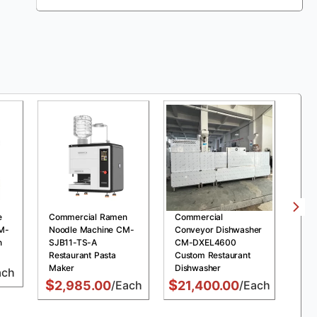
e
Commercial Ramen
Commercial
Com
M-
Noodle Machine CM-
Conveyor Dishwasher
Pre
n
SJB11-TS-A
CM-DXEL4600
MDX
Restaurant Pasta
Custom Restaurant
Chi
Maker
Dishwasher
Fry
ach
$
$
$
2,985.00
/Each
21,400.00
/Each
1