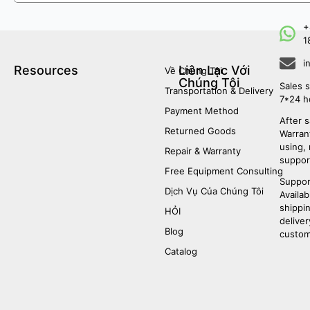
+
1
i
Resources
Liên Lạc Với
Về Chúng Tôi
Chúng Tôi
Sales s
Transportation & Delivery
7*24 h
Payment Method
After s
Returned Goods
Warrant
using,
Repair & Warranty
suppor
Free Equipment Consulting
Suppor
Dịch Vụ Của Chúng Tôi
Availab
shippi
HỎI
deliver
Blog
custom
Catalog