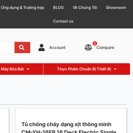
Ứng dụng & Trường hợp
BLOG
Về Chúng Tôi
Showroom
Contact us
0
Compare
Account
 Máy Rửa Bát
Thực Phẩm Chuẩn Bị Thiết Bị
Tủ chống cháy dạng xịt thông minh
CM-YH-16FP 16 Deck Electric Single