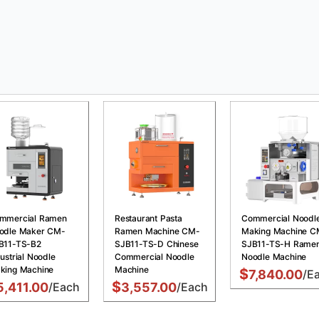
mmercial Ramen
Restaurant Pasta
Commercial Noodl
odle Maker CM-
Ramen Machine CM-
Making Machine C
B11-TS-B2
SJB11-TS-D Chinese
SJB11-TS-H Rame
ustrial Noodle
Commercial Noodle
Noodle Machine
king Machine
Machine
$
7,840.00
/E
$
5,411.00
/Each
3,557.00
/Each