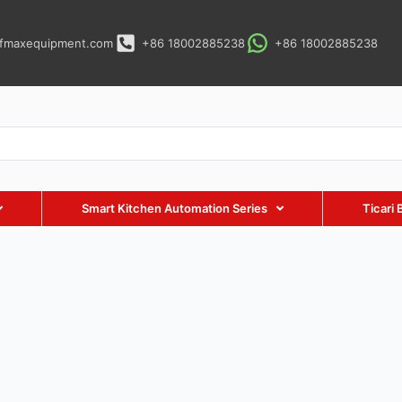
fmaxequipment.com
+86 18002885238
+86 18002885238
Smart Kitchen Automation Series
Ticari 