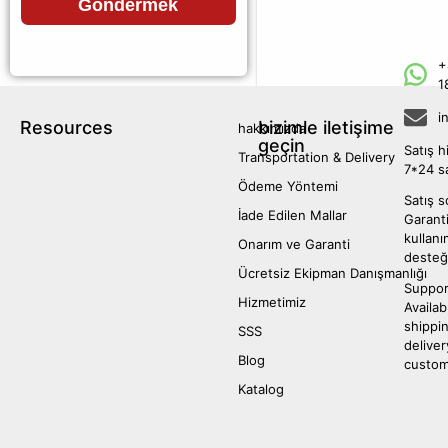
Göndermek
+
1
i
Resources
bizimle iletişime
hakkımızda
geçin
Satış h
Transportation & Delivery
7*24 s
Ödeme Yöntemi
Satış s
İade Edilen Mallar
Garanti
kullan
Onarım ve Garanti
desteğ
Ücretsiz Ekipman Danışmanlığı
Suppor
Hizmetimiz
Availab
shippi
SSS
deliver
Blog
custom
Katalog