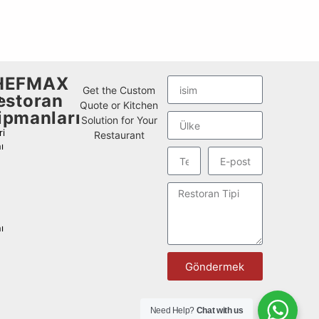
HEFMAX
Get the Custom
estoran
ı
Quote or Kitchen
ipmanları
Solution for Your
i
Restaurant
ı
ı
Göndermek
Need Help?
Chat with us