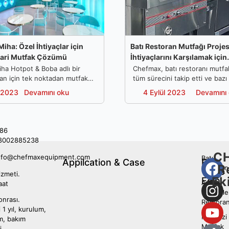
iha: Özel İhtiyaçlar için
Batı Restoran Mutfağı Projes
cari Mutfak Çözümü
İhtiyaçlarını Karşılamak için
Kişiselleştirme
ha Hotpot & Boba adlı bir
Chefmax, batı restoranı mutfa
ran için tek noktadan mutfak
tüm sürecini takip etti ve bazı
lleştirdi. Verimli mutfak
müşterinin ihtiyaçlarına ve mu
Devamını oku
Devamını
l 2023
4 Eylül 2023
ımı ve ekipman özelleştirmesi
göre özelleştirdi. mutfak alanı.
hibinin memnuniyetini kazandı.
fak düzeni tasarımı ve ekipman
si restoran sahibinin
86
ni kazandı.
8002885238
C
nfo@chefmaxequipment.com
Batı
Appilcation & Case
Bizi
R
restoran
Takip
izmeti.
Ek
Edin
Asya
aat
Yemekler
onrası.
Restoran
 1 yıl, kurulum,
Merkezi
ım, bakım
Mutfak
i.