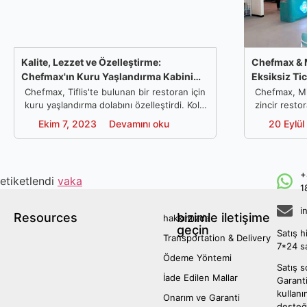
Kalite, Lezzet ve Özelleştirme:
Chefmax & M
Chefmax'ın Kuru Yaşlandırma Kabini
Eksiksiz Ti
Ustalığı
Chefmax, Tiflis'te bulunan bir restoran için
Chefmax, Mi
kuru yaşlandırma dolabını özelleştirdi. Kolay
zincir resto
ve güvenli bir şekilde kuru yaşlandırma
çözümünü öze
Devamını oku
Ekim 7, 2023
20 Eylü
üretirken çarpıcı bir sunum yapar. Kolay ve
düzeni tasar
güvenli bir şekilde kuru yıllanmış sığır eti
restoran sa
üretirken çarpıcı bir sunum yapar.
Verimli mut
özelleştirme
+
etiketlendi
vaka
memnuniyeti
1
i
Resources
bizimle iletişime
hakkımızda
geçin
Satış h
Transportation & Delivery
7*24 s
Ödeme Yöntemi
Satış s
İade Edilen Mallar
Garanti
kullan
Onarım ve Garanti
desteğ