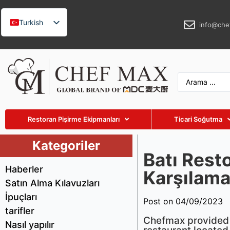
Turkish
info@che
English
German
French
Spanish
Russian
Restoran Pişirme Ekipmanları
Ticari Soğutma
Arabic
Vietnamese
Kategoriler
Batı Resto
Thai
Haberler
Karşılama
Indonesian
Satın Alma Kılavuzları
Malay
İpuçları
Post on 04/09/2023
Japanese
tarifler
Chefmax provided a
Nasıl yapılır
Korean