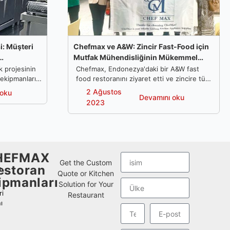
i: Müşteri
Chefmax ve A&W: Zincir Fast-Food için
Mutfak Mühendisliğinin Mükemmel
Örneği
k projesinin
Chefmax, Endonezya'daki bir A&W fast
 ekipmanları
food restoranını ziyaret etti ve zincire tüm
tfak alanına
fast food restoran ekipmanlarını tedarik
2 Ağustos
 oku
Devamını oku
ettikten sonra tüm mutfak yapım süreci.
2023
HEFMAX
Get the Custom
estoran
ı
Quote or Kitchen
ipmanları
Solution for Your
i
Restaurant
ı