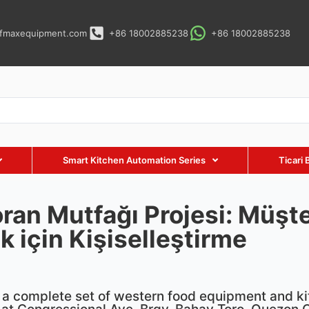
fmaxequipment.com
+86 18002885238
+86 18002885238
Smart Kitchen Automation Series
Ticari 
ran Mutfağı Projesi: Müşter
k için Kişiselleştirme
 complete set of western food equipment and kit