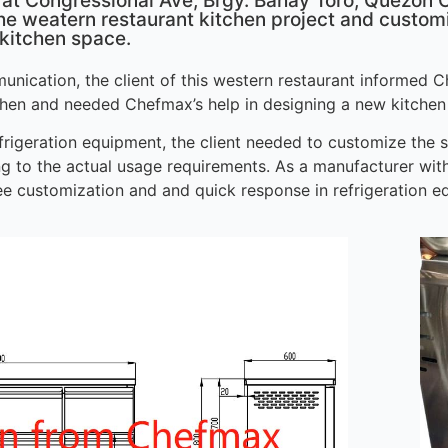
 at Congressional Ave, Brgy. Bahay Toro, Quezon Ci
the weatern restaurant kitchen project and custo
 kitchen space.
munication, the client of this western restaurant informed
chen and needed Chefmax’s help in designing a new kitchen 
efrigeration equipment, the client needed to customize the 
ng to the actual usage requirements. As a manufacturer wit
ree customization and and quick response in refrigeration 