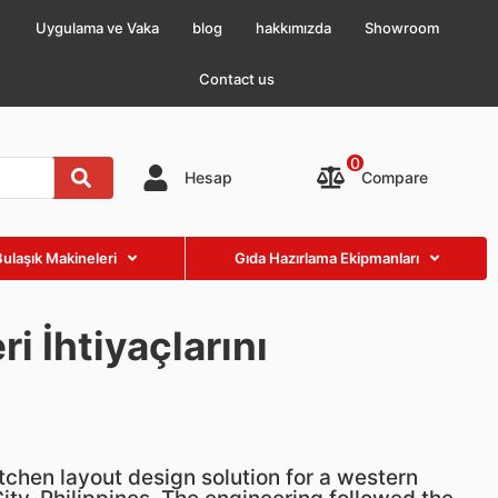
Uygulama ve Vaka
blog
hakkımızda
Showroom
Contact us
0
Compare
Hesap
Bulaşık Makineleri
Gıda Hazırlama Ekipmanları
i İhtiyaçlarını
chen layout design solution for a western