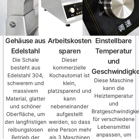
Gehäuse aus
Arbeitskosten
Einstellbare
Edelstahl
sparen
Temperatur
Die Schale
Dieser
und
besteht aus
kommerzielle
Geschwindigke
Edelstahl 304,
Kochautomat ist
Diese Maschine
schwerem und
klein,
kann die
massivem
platzsparend und
Heiztemperatur
Material, glatter
kann
und
und schöner
nebeneinander
Bratgeschwindigke
Oberfläche, um
aufgestellt
für verschiedene
den langfristigen
werden, so dass
Lebensmittel
reibungslosen
eine Person mehr
anpassen, um
Betrieb der
als 3 Maschinen