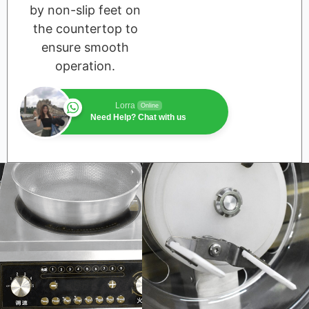
by non-slip feet on
the countertop to
ensure smooth
operation.
Lorra
Online
Need Help? Chat with us