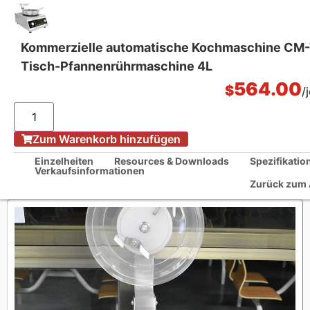
Kommerzielle automatische Kochmaschine CM
Tisch-Pfannenrührmaschine 4L
Küchenlösungen aus einer Hand
564.00
$
/
/
Zum Warenkorb hinzufügen
Home
Kommerzielle automatische Kochmaschine CM-TBS30 Tisch-
Einzelheiten
Resources & Downloads
Spezifikatio
Pfannenrührmaschine 4L
Verkaufsinformationen
Zurück zum