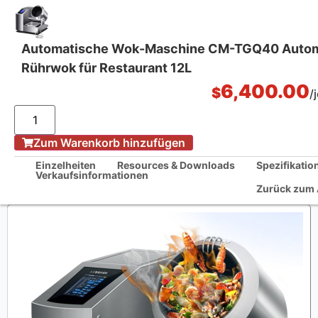
Automatische Wok-Maschine CM-TGQ40 Autom
Rührwok für Restaurant 12L
Küchenlösungen aus einer Hand
6,400.00
$
/
/
Zum Warenkorb hinzufügen
Home
Automatische Wok-Maschine CM-TGQ40 Automatischer Rührwok für
Einzelheiten
Resources & Downloads
Spezifikatio
Restaurant 12L
Verkaufsinformationen
Zurück zum