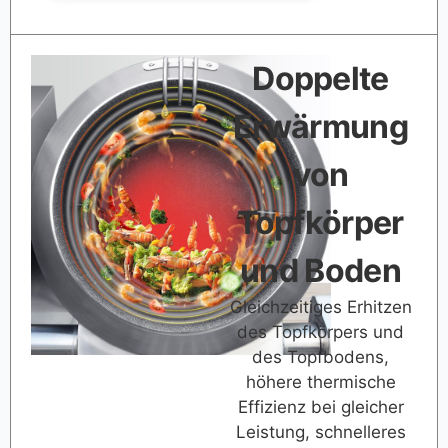
Doppelte
Erwärmung
von
Topfkörper
und Boden
Gleichzeitiges Erhitzen
des Topfkörpers und
des Topfbodens,
höhere thermische
Effizienz bei gleicher
Leistung, schnelleres