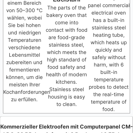
einem Bereich
panel commercial
The parts of the
von 50–300 °C
electrical oven
bakery oven that
wählen, wobei
has a built-in
come into
Sie bei hohen
stainless steel
contact with food
und niedrigen
heating tube,
are food-grade
Temperaturen
which heats up
stainless steel,
verschiedene
quickly and
which meets the
Lebensmittel
safely without
high standard of
zubereiten und
harm, with 6
food safety and
fermentieren
built-in
health of modern
können, um die
temperature
kitchens.
meisten Ihrer
probes to detect
Stainless steel
Kochanforderungen
the real-time
housing is easy
zu erfüllen.
temperature of
to clean.
food.
Kommerzieller Elektroofen mit Computerpanel CM-