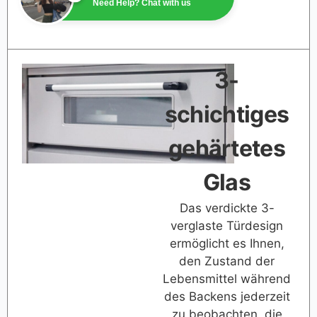
Need Help? Chat with us
3-
schichtiges
gehärtetes
Glas
Das verdickte 3-
verglaste Türdesign
ermöglicht es Ihnen,
den Zustand der
Lebensmittel während
des Backens jederzeit
zu beobachten, die