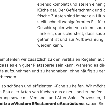
ebenso komplett und stellen einen g
Küche dar. Der Gefrierschrank und d
frische Zutaten sind immer ein Hit
stellt schnell wohlgeformtes Eis fü
Geschirrspüler wird von einem sau
flankiert, der sicherstellt, dass 
getrennt ist und zur Aufbewahrung e
werden kann.
mpfehlen wir zusätzlich zu den vertikalen Regalen auc
sodass es ein guter Platzsparer sein kann, während es dir
e aufzunehmen und zu handhaben, ohne häufig zu ge
erbessern.
er so schönen und effizienten Küche zu helfen. Wir möc
m Bau aller Arten von Küchen aus einer Hand zu helfen,
erung sowie mit Versand- und After-Sales-Prozessen, di
pitze
w
Western
R
Restaurant
e
Ausrüstung
, sagen Sie