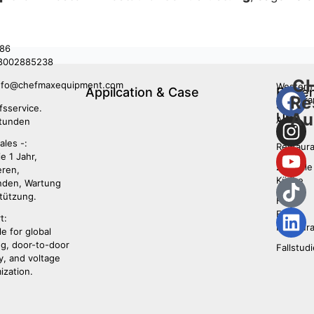
86
8002885238
C
nfo@chefmaxequipment.com
Western
Appilcation & Case
Folge
Re
restaura
Sie
fsservice.
Au
Uns
Asian
tunden
Food
ales -:
Restaura
e 1 Jahr,
Zentrale
ieren,
Küche
den, Wartung
tützung.
Fast-
Food-
t:
Restaura
le for global
ng, door-to-door
Fallstud
y, and voltage
ization.