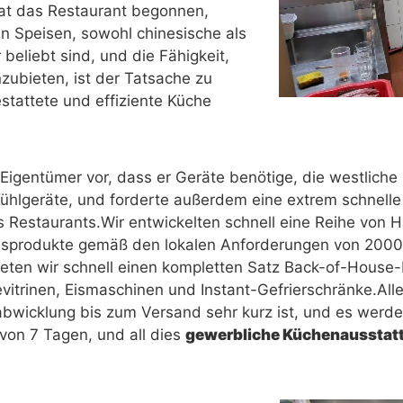
hat das Restaurant begonnen,
n Speisen, sowohl chinesische als
beliebt sind, und die Fähigkeit,
zubieten, ist der Tatsache zu
stattete und effiziente Küche
igentümer vor, dass er Geräte benötige, die westliche
hlgeräte, und forderte außerdem eine extrem schnelle L
s Restaurants.Wir entwickelten schnell eine Reihe v
asprodukte gemäß den lokalen Anforderungen von 2000pa
eten wir schnell einen kompletten Satz Back-of-House-K
vitrinen, Eismaschinen und Instant-Gefrierschränke.Al
sabwicklung bis zum Versand sehr kurz ist, und es werd
 von 7 Tagen, und all dies
gewerbliche Küchenausstat