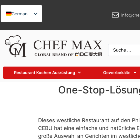
German
info@che
English
French
Spanish
Russian
Arabic
Restaurant Kochen Ausrüstung
Gewerbekälte
Turkish
Vietnamese
One-Stop-Lösung 
Thai
Indonesian
Malay
Dieses westliche Restaurant auf den P
Japanese
CEBU hat eine einfache und natürliche Ei
große Auswahl an Gerichten im westlich
Korean