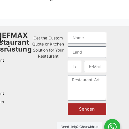
HEFMAX
n
Get the Custom
staurant
nt
Quote or Kitchen
srüstung
Solution for Your
Restaurant
nt
nt
ien
Senden
Need Help?
Chat with us