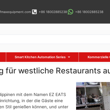
fmaxequipment.com
+86 18002885238
+86 18002885238
Smart Kitchen Automation Series
Kommerzielle 
für westliche Restaurants au
hilippinen mit dem Namen EZ EATS
nrichtung, in der die Gäste eine
en Stil genießen können, und unter