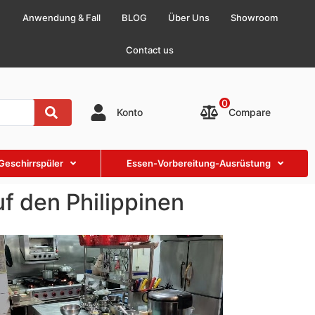
Anwendung & Fall
BLOG
Über Uns
Showroom
Contact us
0
Compare
Konto
Geschirrspüler
Essen-Vorbereitung-Ausrüstung
f den Philippinen