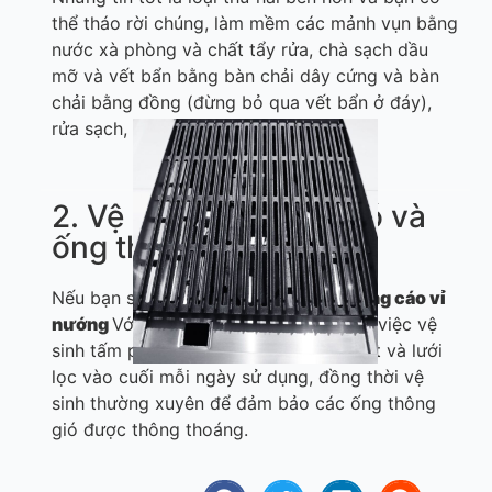
thể tháo rời chúng, làm mềm các mảnh vụn bằng
nước xà phòng và chất tẩy rửa, chà sạch dầu
mỡ và vết bẩn bằng bàn chải dây cứng và bàn
chải bằng đồng (đừng bỏ qua vết bẩn ở đáy),
rửa sạch, lau khô và bôi dầu ăn.
2. Vệ sinh chụp hút gió và
ống thông gió
Nếu bạn sử dụng teppanyaki dọc
Quảng cáo
vỉ
nướng
Với thiết kế ống xả riêng, ngoài việc vệ
sinh tấm panel, bạn cần vệ sinh ống hút và lưới
lọc vào cuối mỗi ngày sử dụng, đồng thời vệ
sinh thường xuyên để đảm bảo các ống thông
gió được thông thoáng.