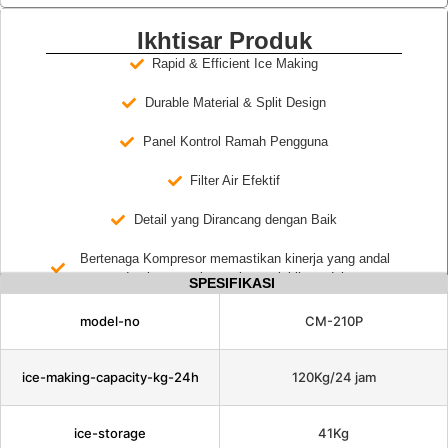
Ikhtisar Produk
Rapid & Efficient Ice Making
Durable Material & Split Design
Panel Kontrol Ramah Pengguna
Filter Air Efektif
Detail yang Dirancang dengan Baik
Bertenaga Kompresor memastikan kinerja yang andal
dan konsumsi energi yang lebih rendah
SPESIFIKASI
model-no
CM-210P
ice-making-capacity-kg-24h
120Kg/24 jam
ice-storage
41Kg