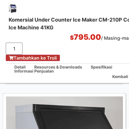
Komersial Under Counter Ice Maker CM-210P C
Ice Machine 41KG
Solusi Dapur Satu Pintu
795.00
$
/ Masing-ma
Tambahkan ke Troli
Rumah
/
Detail
Resources & Downloads
Spesifikasi
Informasi Penjualan
Komersial Under Counter Ice Maker CM-210P Counter Ice Machine
Kembali 
41KG