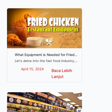
What Equipment is Needed for Fried
Chicken Business?
Let's delve into the fast food industry,
and furnish you with a full equipment
April 15, 2024
Baca Lebih
checklist for launching your very own
fried chicken restaurant.
Lanjut