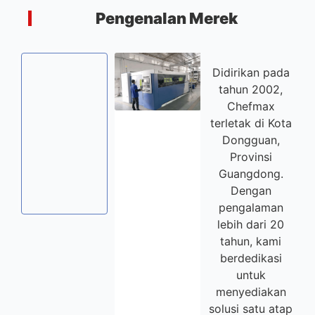
Pengenalan Merek
Didirikan pada
tahun 2002,
Chefmax
Mesin bor
Gudang produk
Mesin
digital
terletak di Kota
Pemotong
Dongguan,
Laser
Provinsi
Guangdong.
Dengan
pengalaman
lebih dari 20
tahun, kami
berdedikasi
untuk
menyediakan
solusi satu atap