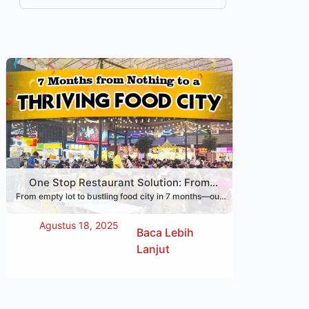
memulai bisnis.
One Stop Restaurant Solution: From
From empty lot to bustling food city in 7 months—our
Empty Lot to Food City in Just 7 Months
One Stop Restaurant Solution covers design, setup &
training to make your restaurant dream real.
Agustus 18, 2025
Baca Lebih
Lanjut